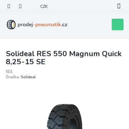
Přejít
CZK
na
obsah
Nákupní
košík
Solideal RES 550 Magnum Quick
8,25-15 SE
501
Značka:
Solideal