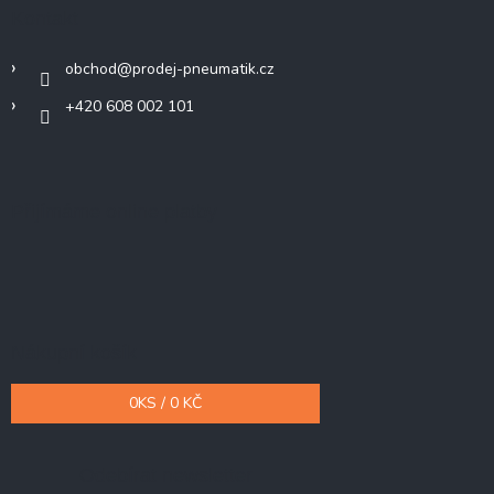
Kontakt
obchod
@
prodej-pneumatik.cz
+420 608 002 101
Přijímáme online platby
Nákupní košík
0
KS /
0 KČ
Odebírat newsletter