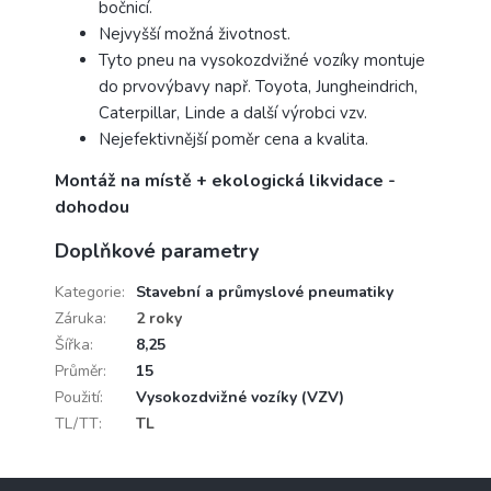
bočnicí.
Nejvyšší možná životnost.
Tyto pneu na vysokozdvižné vozíky montuje
do prvovýbavy např. Toyota, Jungheindrich,
Caterpillar, Linde a další výrobci vzv.
Nejefektivnější poměr cena a kvalita.
Montáž na místě + ekologická likvidace -
dohodou
Doplňkové parametry
Kategorie
:
Stavební a průmyslové pneumatiky
Záruka
:
2 roky
Šířka
:
8,25
Průměr
:
15
Použití
:
Vysokozdvižné vozíky (VZV)
TL/TT
:
TL
Z