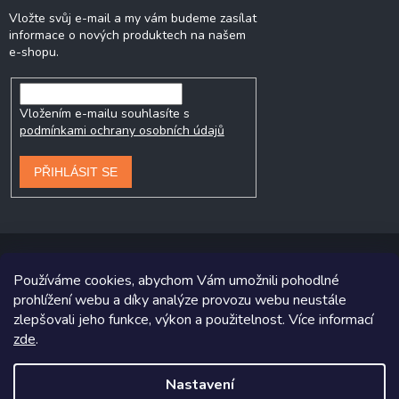
Vložte svůj e-mail a my vám budeme zasílat
informace o nových produktech na našem
e-shopu.
Vložením e-mailu souhlasíte s
podmínkami ochrany osobních údajů
PŘIHLÁSIT SE
Používáme cookies, abychom Vám umožnili pohodlné
prohlížení webu a díky analýze provozu webu neustále
Copyright 2026
Prodej-pneumatik.cz
. Všechna práva vyhrazena.
zlepšovali jeho funkce, výkon a použitelnost. Více informací
zde
.
Grafický návrh vytvořil a na Shoptet implementoval
Tomáš Hlad
&
Shoptetak.cz
.
Nastavení