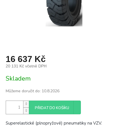
16 637 Kč
20 131 Kč včetně DPH
Měrná
Skladem
cena:
Můžeme doručit do:
10.8.2026
PŘIDAT DO KOŠÍKU
Superelastické (plnopryžové) pneumatiky na VZV.