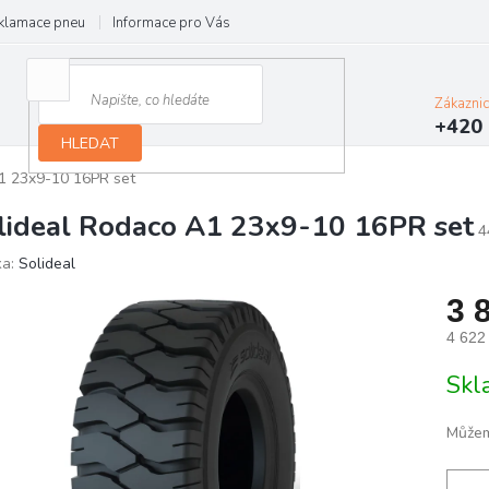
klamace pneu
Informace pro Vás
Podmínky ochrany osobních údajů
Zákazni
+420 
HLEDAT
1 23x9-10 16PR set
lideal Rodaco A1 23x9-10 16PR set
4
ka:
Solideal
3 
4 622
Měrn
Skl
cena:
Můžem