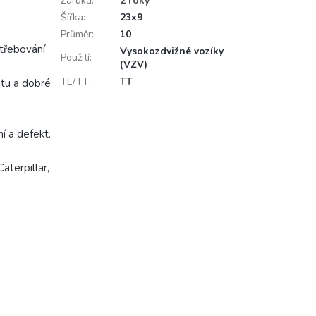
Záruka
:
2 roky
Šířka
:
23x9
Průměr
:
10
třebování
Vysokozdvižné vozíky
Použití
:
(VZV)
TL/TT
:
TT
itu a dobré
í a defekt.
Caterpillar,