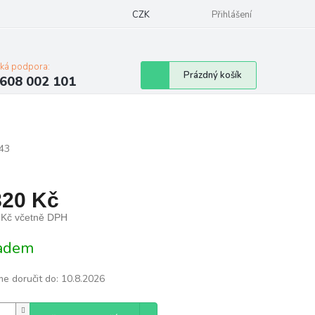
Napište nám
Mapa serveru
CZK
Značky
Moje objednávka
Přihlášení
cká podpora:
Nákupní
Prázdný košík
608 002 101
košík
43
820 Kč
 Kč včetně DPH
á
adem
e doručit do:
10.8.2026