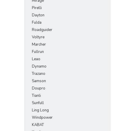
Mirage
Pirelli
Dayton
Fulda
Roadguider
Voltyre
Marcher
Fullrun
Leao
Dynamo
Trazano
Samson
Doupro
Tianli
Sunfull
Ling Long
Windpower
KABAT