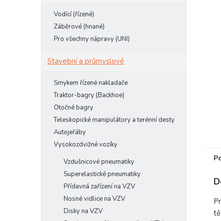
e
Vodící (řízené)
l
Záběrové (hnané)
Pro všechny nápravy (UNI)
Stavební a průmyslové
Smykem řízené nakladače
Traktor-bagry (Backhoe)
Otočné bagry
Teleskopické manipulátory a terénní desty
Autojeřáby
Vysokozdvižné vozíky
P
Vzdušnicové pneumatiky
Superelastické pneumatiky
D
Přídavná zařízení na VZV
Nosné vidlice na VZV
Pr
Disky na VZV
tě