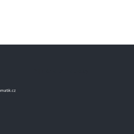
Přijímáme online platby
matik.cz