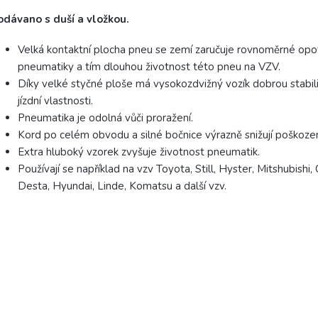
odávano s duší a vložkou.
Velká kontaktní plocha pneu se zemí zaručuje rovnoměrné opo
pneumatiky a tím dlouhou životnost této pneu na VZV.
Díky velké styčné ploše má vysokozdvižný vozík dobrou stabil
jízdní vlastnosti.
Pneumatika je odolná vůči proražení.
Kord po celém obvodu a silné bočnice výrazně snižují poškozen
Extra hluboký vzorek zvyšuje životnost pneumatik.
Používají se například na vzv Toyota, Still, Hyster, Mitshubishi, 
Desta, Hyundai, Linde, Komatsu a další vzv.