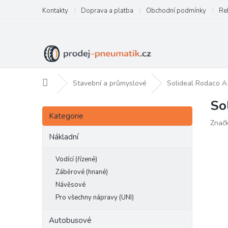
Přejít
Kontakty
Doprava a platba
Obchodní podmínky
Re
na
obsah
Domů
Stavební a průmyslové
Solideal Rodaco A
So
P
Přeskočit
o
Kategorie
kategorie
Znač
s
t
Nákladní
r
a
Vodící (řízené)
n
Záběrové (hnané)
n
Návěsové
í
Pro všechny nápravy (UNI)
p
a
Autobusové
n