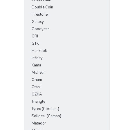
CrossWind
Double Coin
Firestone
Galaxy
Goodyear
GRI
GTK
Hankook
Infinity
Kama
Michelin
Orium
Otani
ÖZKA
Triangle
Tyrex (Cordiant)
Solideal (Camso)
Matador