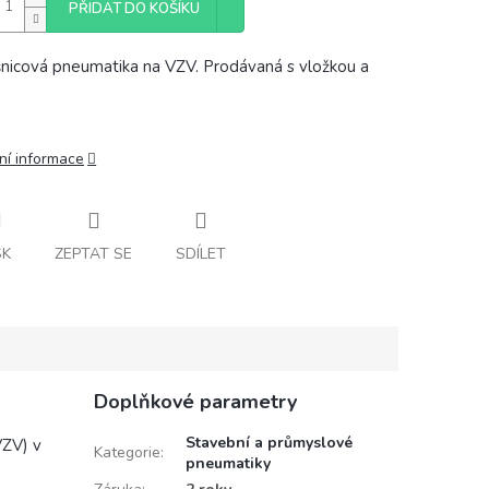
PŘIDAT DO KOŠÍKU
nicová pneumatika na VZV. Prodávaná s vložkou a
ní informace
SK
ZEPTAT SE
SDÍLET
Doplňkové parametry
Stavební a průmyslové
VZV) v
Kategorie
:
pneumatiky