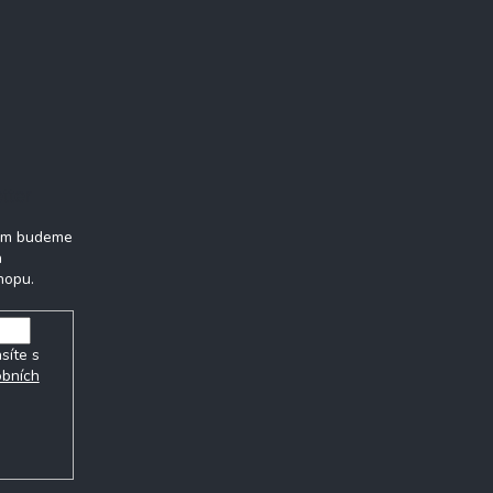
tter
vám budeme
h
hopu.
síte s
obních