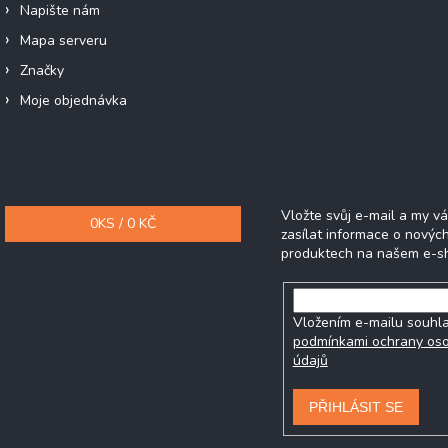
Napište nám
Mapa serveru
Značky
Moje objednávka
Nákupní košík
Odebírat newsle
Vložte svůj e-mail a my 
0
KS /
0 KČ
zasílat informace o novýc
produktech na našem e-s
Vložením e-mailu souhla
podmínkami ochrany os
údajů
PŘIHLÁSIT SE