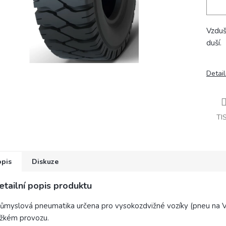
Vzduš
duší.
Detail
TI
opis
Diskuze
etailní popis produktu
ůmyslová pneumatika určena pro vysokozdvižné vozíky (pneu na 
žkém provozu.