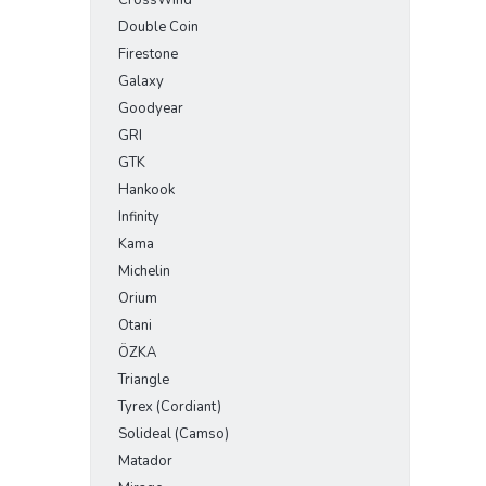
CrossWind
Double Coin
Firestone
Galaxy
Goodyear
GRI
GTK
Hankook
Infinity
Kama
Michelin
Orium
Otani
ÖZKA
Triangle
Tyrex (Cordiant)
Solideal (Camso)
Matador