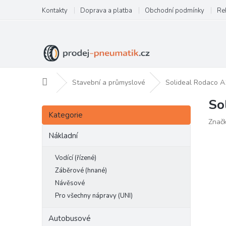
Přejít
Kontakty
Doprava a platba
Obchodní podmínky
Re
na
obsah
Domů
Stavební a průmyslové
Solideal Rodaco A
So
P
Přeskočit
o
Kategorie
kategorie
Znač
s
t
Nákladní
r
a
Vodící (řízené)
n
Záběrové (hnané)
n
Návěsové
í
Pro všechny nápravy (UNI)
p
a
Autobusové
n