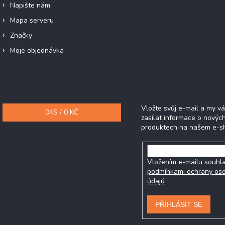
Napište nám
Mapa serveru
Značky
Moje objednávka
Nákupní košík
Odebírat newsle
Vložte svůj e-mail a my 
0
KS /
0 KČ
zasílat informace o novýc
produktech na našem e-s
Vložením e-mailu souhla
podmínkami ochrany os
údajů
PŘIHLÁSIT SE