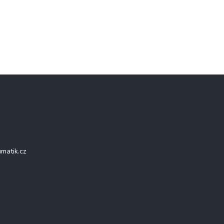
Přijímáme online platby
matik.cz