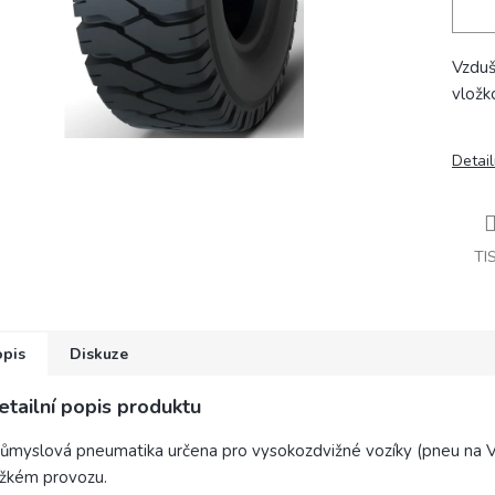
Vzduš
vložk
Detail
TI
opis
Diskuze
etailní popis produktu
ůmyslová pneumatika určena pro vysokozdvižné vozíky (pneu na 
žkém provozu.