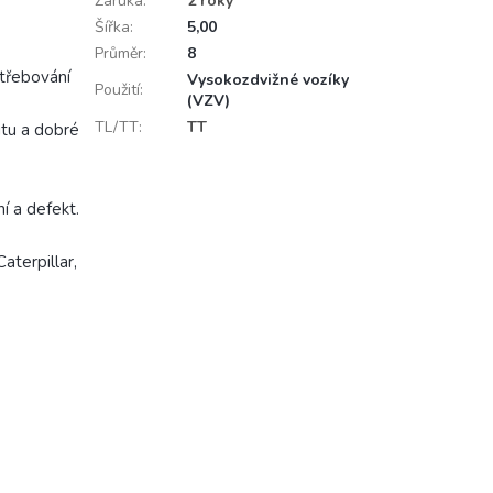
Záruka
:
2 roky
Šířka
:
5,00
Průměr
:
8
třebování
Vysokozdvižné vozíky
Použití
:
(VZV)
TL/TT
:
TT
itu a dobré
í a defekt.
Caterpillar,