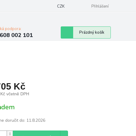
Napište nám
Mapa serveru
CZK
Značky
Moje objednávka
Přihlášení
cká podpora:
Nákupní
Prázdný košík
608 002 101
košík
705 Kč
 Kč včetně DPH
á
adem
e doručit do:
11.8.2026