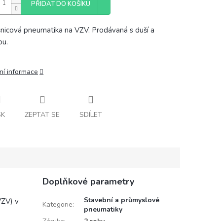
PŘIDAT DO KOŠÍKU
nicová pneumatika na VZV. Prodávaná s duší a
ou.
ní informace
SK
ZEPTAT SE
SDÍLET
Doplňkové parametry
Stavební a průmyslové
VZV) v
Kategorie
:
pneumatiky