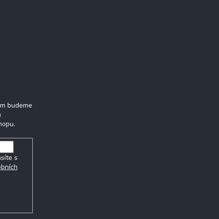
tter
vám budeme
h
hopu.
síte s
obních