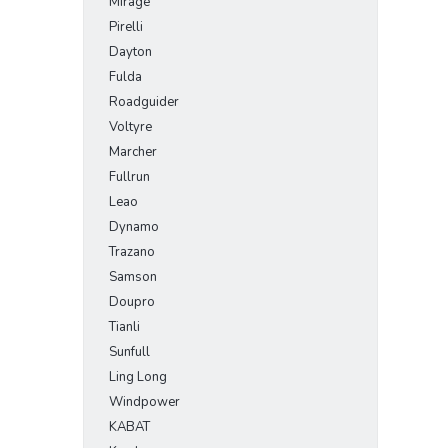
Mirage
Pirelli
Dayton
Fulda
Roadguider
Voltyre
Marcher
Fullrun
Leao
Dynamo
Trazano
Samson
Doupro
Tianli
Sunfull
Ling Long
Windpower
KABAT