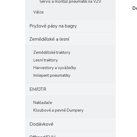
Servis a montáž pneumatik na VZV
D
Válce
Pryžové pásy na bagry
Zemědělské a lesní
Zemědělské traktory
Lesní traktory
Harvestory a vyvážečky
Imlepent pneumatiky
EM/OTR
Nakladače
Kloubové a pevné Dumpery
Dodávkové