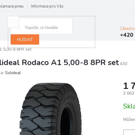
klamace pneu
Informace pro Vás
Podmínky ochrany osobních údajů
Zákazni
+420 
HLEDAT
1 5,00-8 8PR set
lideal Rodaco A1 5,00-8 8PR set
430
ka:
Solideal
1 
2 063
Měrn
Skl
cena:
Můžem