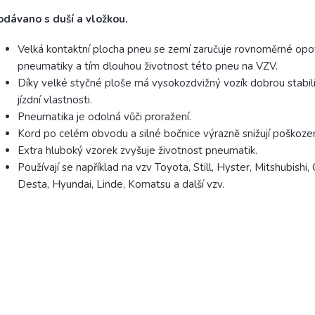
odávano s duší a vložkou.
Velká kontaktní plocha pneu se zemí zaručuje rovnoměrné opo
pneumatiky a tím dlouhou životnost této pneu na VZV.
Díky velké styčné ploše má vysokozdvižný vozík dobrou stabil
jízdní vlastnosti.
Pneumatika je odolná vůči proražení.
Kord po celém obvodu a silné bočnice výrazně snižují poškozen
Extra hluboký vzorek zvyšuje životnost pneumatik.
Používají se například na vzv Toyota, Still, Hyster, Mitshubishi, 
Desta, Hyundai, Linde, Komatsu a další vzv.