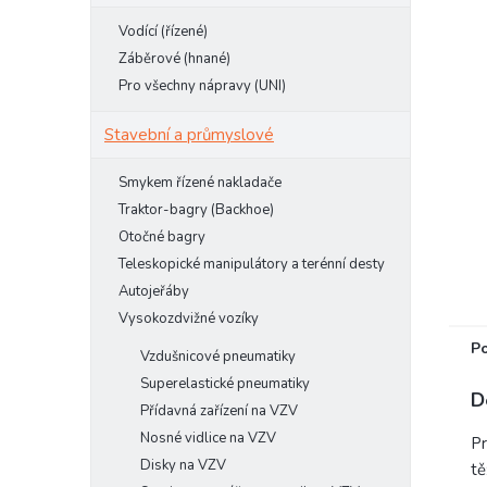
e
Vodící (řízené)
l
Záběrové (hnané)
Pro všechny nápravy (UNI)
Stavební a průmyslové
Smykem řízené nakladače
Traktor-bagry (Backhoe)
Otočné bagry
Teleskopické manipulátory a terénní desty
Autojeřáby
Vysokozdvižné vozíky
P
Vzdušnicové pneumatiky
Superelastické pneumatiky
D
Přídavná zařízení na VZV
Nosné vidlice na VZV
Pr
Disky na VZV
tě