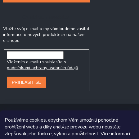
Odebírat newsletter
Vložte svůj e-mail a my vám budeme zasílat
informace o nových produktech na našem
e-shopu.
Vložením e-mailu souhlasíte s
podmínkami ochrany osobních údajů
PŘIHLÁSIT SE
Používáme cookies, abychom Vám umožnili pohodlné
prohlížení webu a díky analýze provozu webu neustále
Copyright 2026
Prodej-pneumatik.cz
. Všechna práva vyhrazena.
zlepšovali jeho funkce, výkon a použitelnost. Více informací