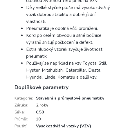
dlouhou životnost této pneu na VZV.
Díky velké styčné ploše má vysokozdvižný
vozík dobrou stabilitu a dobré jízdní
vlastnosti.
Pneumatika je odolná vůči proražení.
Kord po celém obvodu a silné bočnice
výrazně snižují poškození a defekt.
Extra hluboký vzorek zvyšuje životnost
pneumatik.
Používají se například na vzv Toyota, Still,
Hyster, Mitshubishi, Caterpillar, Desta,
Hyundai, Linde, Komatsu a další vzv.
Doplňkové parametry
Kategorie
:
Stavební a průmyslové pneumatiky
Záruka
:
2 roky
Šířka
:
6,50
Průměr
:
10
Použití
:
Vysokozdvižné vozíky (VZV)