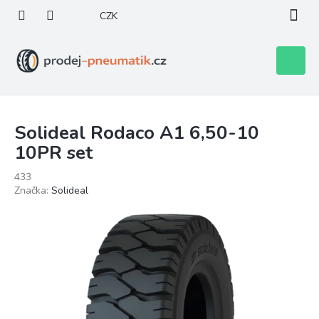
Přejít
CZK
na
obsah
Nákupní
košík
Solideal Rodaco A1 6,50-10
10PR set
433
Značka:
Solideal