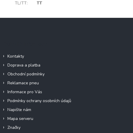
TL/TT
:
TT
Z
á
p
a
Důležité informace
t
í
Kontakty
Doprava a platba
Obchodní podmínky
Reklamace pneu
Informace pro Vás
Podmínky ochrany osobních údajů
Napište nám
Mapa serveru
Značky