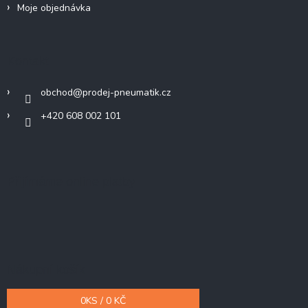
Moje objednávka
Kontakt
obchod
@
prodej-pneumatik.cz
+420 608 002 101
Přijímáme online platby
Nákupní košík
0
KS /
0 KČ