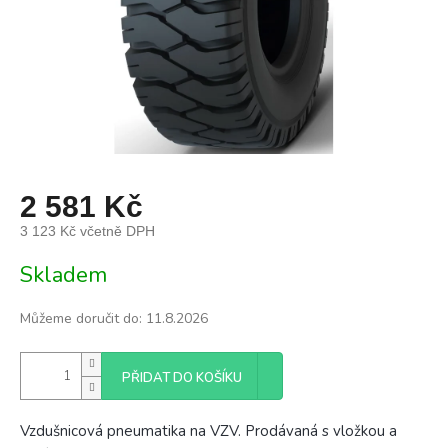
2 581 Kč
3 123 Kč včetně DPH
Měrná
Skladem
cena:
Můžeme doručit do:
11.8.2026
PŘIDAT DO KOŠÍKU
Vzdušnicová pneumatika na VZV. Prodávaná s vložkou a