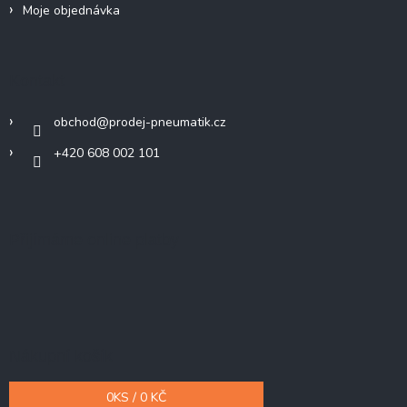
Moje objednávka
Kontakt
obchod
@
prodej-pneumatik.cz
+420 608 002 101
Přijímáme online platby
Nákupní košík
0
KS /
0 KČ