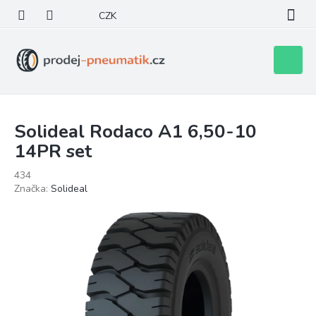
Přejít
CZK
na
obsah
Nákupní
košík
Solideal Rodaco A1 6,50-10
14PR set
434
Značka:
Solideal