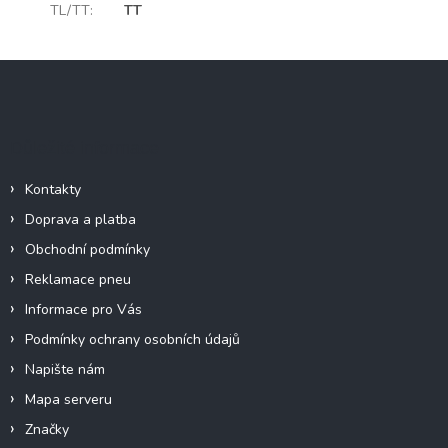
TL/TT
:
TT
Z
á
p
a
Důležité informace
t
í
Kontakty
Doprava a platba
Obchodní podmínky
Reklamace pneu
Informace pro Vás
Podmínky ochrany osobních údajů
Napište nám
Mapa serveru
Značky