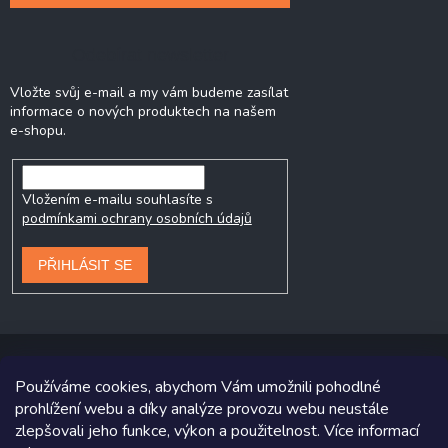
Odebírat newsletter
Vložte svůj e-mail a my vám budeme zasílat
informace o nových produktech na našem
e-shopu.
Vložením e-mailu souhlasíte s
podmínkami ochrany osobních údajů
PŘIHLÁSIT SE
Používáme cookies, abychom Vám umožnili pohodlné
prohlížení webu a díky analýze provozu webu neustále
Copyright 2026
Prodej-pneumatik.cz
. Všechna práva vyhrazena.
zlepšovali jeho funkce, výkon a použitelnost. Více informací