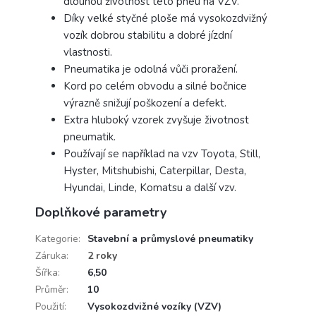
dlouhou životnost této pneu na VZV.
Díky velké styčné ploše má vysokozdvižný
vozík dobrou stabilitu a dobré jízdní
vlastnosti.
Pneumatika je odolná vůči proražení.
Kord po celém obvodu a silné bočnice
výrazně snižují poškození a defekt.
Extra hluboký vzorek zvyšuje životnost
pneumatik.
Používají se například na vzv Toyota, Still,
Hyster, Mitshubishi, Caterpillar, Desta,
Hyundai, Linde, Komatsu a další vzv.
Doplňkové parametry
Kategorie
:
Stavební a průmyslové pneumatiky
Záruka
:
2 roky
Šířka
:
6,50
Průměr
:
10
Použití
:
Vysokozdvižné vozíky (VZV)