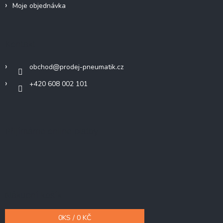
Moje objednávka
Kontakt
obchod
@
prodej-pneumatik.cz
+420 608 002 101
Přijímáme online platby
Nákupní košík
0
KS /
0 KČ