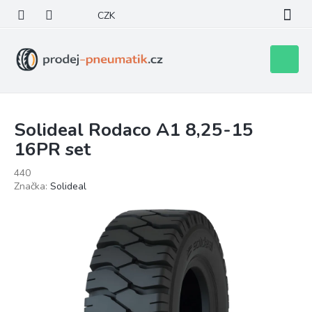
Přejít
CZK
na
obsah
Nákupní
košík
Solideal Rodaco A1 8,25-15
16PR set
440
Značka:
Solideal