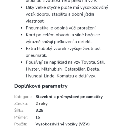
dlouhou životnost této pneu na VZV.
Díky velké styčné ploše má vysokozdvižný
vozík dobrou stabilitu a dobré jízdní
vlastnosti.
Pneumatika je odolná vůči proražení.
Kord po celém obvodu a silné bočnice
výrazně snižují poškození a defekt.
Extra hluboký vzorek zvyšuje životnost
pneumatik.
Používají se například na vzv Toyota, Still,
Hyster, Mitshubishi, Caterpillar, Desta,
Hyundai, Linde, Komatsu a další vzv.
Doplňkové parametry
Kategorie
:
Stavební a průmyslové pneumatiky
Záruka
:
2 roky
Šířka
:
8,25
Průměr
:
15
Použití
:
Vysokozdvižné vozíky (VZV)