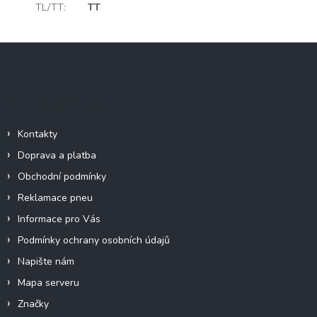
TL/TT
:
TT
Z
á
p
a
Důležité informace
t
í
Kontakty
Doprava a platba
Obchodní podmínky
Reklamace pneu
Informace pro Vás
Podmínky ochrany osobních údajů
Napište nám
Mapa serveru
Značky