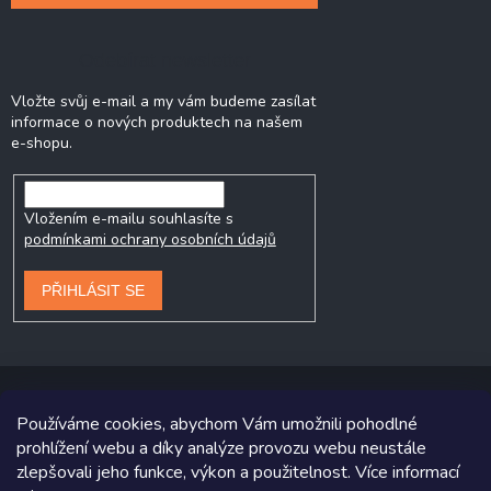
Odebírat newsletter
Vložte svůj e-mail a my vám budeme zasílat
informace o nových produktech na našem
e-shopu.
Vložením e-mailu souhlasíte s
podmínkami ochrany osobních údajů
PŘIHLÁSIT SE
Používáme cookies, abychom Vám umožnili pohodlné
prohlížení webu a díky analýze provozu webu neustále
Copyright 2026
Prodej-pneumatik.cz
. Všechna práva vyhrazena.
zlepšovali jeho funkce, výkon a použitelnost. Více informací