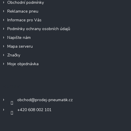
y
Obchodní podmínky
v
Reklamace pneu
ý
p
Informace pro Vás
i
Podmínky ochrany osobních údajů
s
u
Napište nám
Mapa serveru
Značky
Moje objednávka
Kontakt
obchod
@
prodej-pneumatik.cz
+420 608 002 101