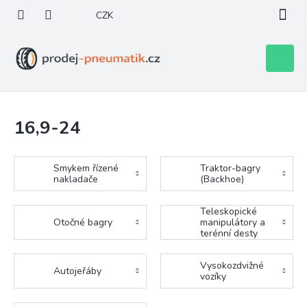
Přejít
CZK
na
obsah
Nákupní
košík
16,9-24
Smykem řízené
Traktor-bagry
nakladače
(Backhoe)
Teleskopické
Otočné bagry
manipulátory a
terénní desty
Vysokozdvižné
Autojeřáby
vozíky