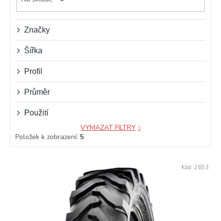
u
k
t
Značky
ů
Šířka
Profil
Průměr
Použití
VYMAZAT FILTRY
Položek k zobrazení:
5
V
Kód:
2653
ý
p
i
s
p