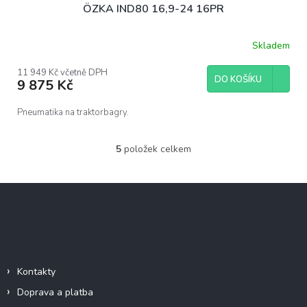
ÖZKA IND80 16,9-24 16PR
Skladem
11 949 Kč včetně DPH
DO KOŠÍKU
9 875 Kč
Pneumatika na traktorbagry.
5
položek celkem
O
v
l
Z
á
á
d
p
a
c
a
Důležité informace
í
t
p
í
r
Kontakty
v
Doprava a platba
k