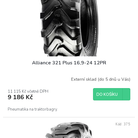
r
o
d
u
k
t
ů
Alliance 321 Plus 16,9-24 12PR
Externí sklad (do 5 dnů u Vás)
11 115 Kč včetně DPH
DO KOŠÍKU
9 186 Kč
Pneumatika na traktorbagry.
Kód:
375