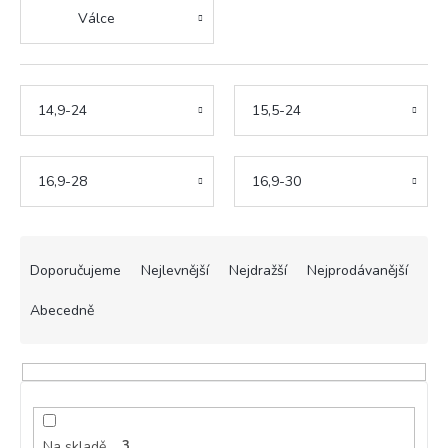
Válce
14,9-24
15,5-24
16,9-28
16,9-30
Ř
a
Doporučujeme
Nejlevnější
Nejdražší
Nejprodávanější
z
e
Abecedně
n
í
p
r
o
d
Na skladě
3