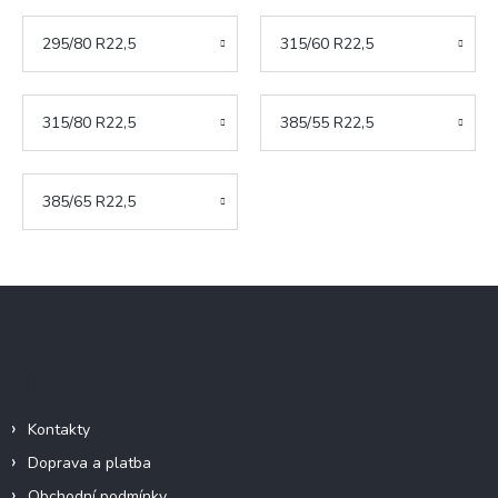
295/80 R22,5
315/60 R22,5
315/80 R22,5
385/55 R22,5
385/65 R22,5
Z
á
p
a
Důležité informace
t
í
Kontakty
Doprava a platba
Obchodní podmínky