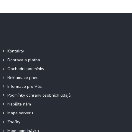
Z
á
p
a
Důležité informace
t
í
Kontakty
Doprava a platba
Obchodní podmínky
Reklamace pneu
Informace pro Vás
Podmínky ochrany osobních údajů
Napište nám
Mapa serveru
Značky
Moje objednávka