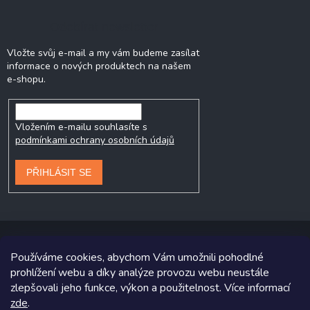
Odebírat newsletter
Vložte svůj e-mail a my vám budeme zasílat
informace o nových produktech na našem
e-shopu.
Vložením e-mailu souhlasíte s
podmínkami ochrany osobních údajů
PŘIHLÁSIT SE
Používáme cookies, abychom Vám umožnili pohodlné
prohlížení webu a díky analýze provozu webu neustále
Copyright 2026
Prodej-pneumatik.cz
. Všechna práva vyhrazena.
zlepšovali jeho funkce, výkon a použitelnost. Více informací
Grafický návrh vytvořil a na Shoptet implementoval
Tomáš Hlad
&
zde
.