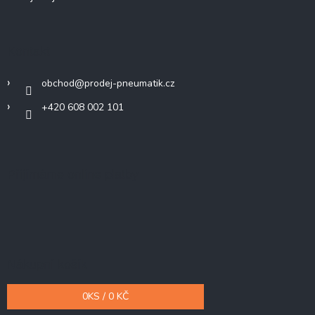
Kontakt
obchod
@
prodej-pneumatik.cz
+420 608 002 101
Přijímáme online platby
Nákupní košík
0
KS /
0 KČ