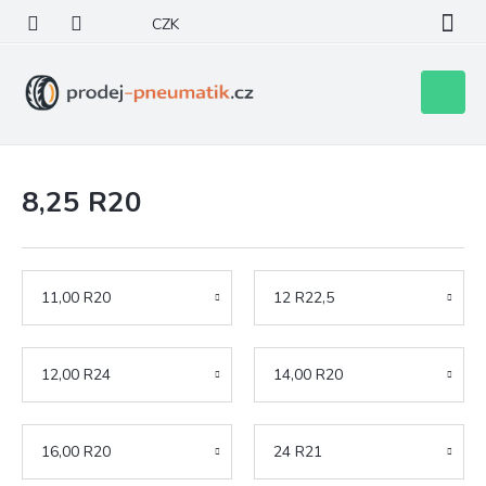
Přejít
CZK
na
obsah
Nákupní
košík
8,25 R20
11,00 R20
12 R22,5
12,00 R24
14,00 R20
16,00 R20
24 R21