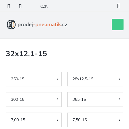
Přejít
CZK
na
obsah
Nákupní
košík
32x12,1-15
250-15
28x12,5-15
300-15
355-15
7,00-15
7,50-15