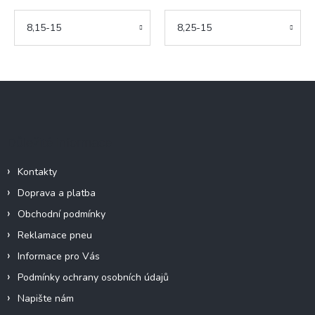
8,15-15
8,25-15
Z
á
p
a
Důležité informace
t
í
Kontakty
Doprava a platba
Obchodní podmínky
Reklamace pneu
Informace pro Vás
Podmínky ochrany osobních údajů
Napište nám