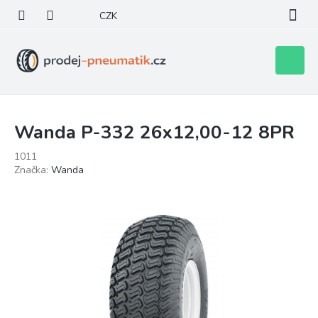
Přejít
CZK
na
obsah
Nákupní
košík
Wanda P-332 26x12,00-12 8PR
1011
Značka:
Wanda