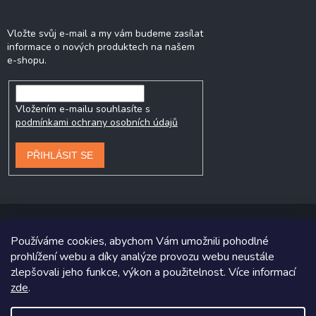
Odebírat newsletter
Vložte svůj e-mail a my vám budeme zasílat
informace o nových produktech na našem
e-shopu.
Vložením e-mailu souhlasíte s
podmínkami ochrany osobních údajů
PŘIHLÁSIT SE
Používáme cookies, abychom Vám umožnili pohodlné
prohlížení webu a díky analýze provozu webu neustále
Copyright 2026
Prodej-pneumatik.cz
. Všechna práva vyhrazena.
zlepšovali jeho funkce, výkon a použitelnost. Více informací
zde
.
Grafický návrh vytvořil a na Shoptet implementoval
Tomáš Hlad
&
Shoptetak.cz
.