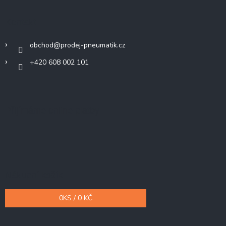
Kontakt
obchod
@
prodej-pneumatik.cz
+420 608 002 101
Přijímáme online platby
Nákupní košík
0
KS /
0 KČ