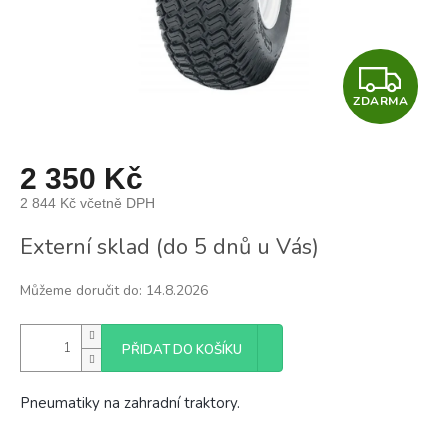
Z
ZDARMA
D
A
2 350 Kč
R
2 844 Kč včetně DPH
Měrná
M
Externí sklad (do 5 dnů u Vás)
cena:
A
Můžeme doručit do:
14.8.2026
PŘIDAT DO KOŠÍKU
Pneumatiky na zahradní traktory.