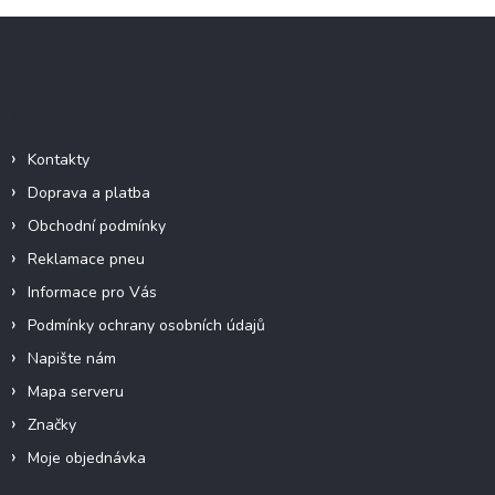
Z
á
p
a
Důležité informace
t
í
Kontakty
Doprava a platba
Obchodní podmínky
Reklamace pneu
Informace pro Vás
Podmínky ochrany osobních údajů
Napište nám
Mapa serveru
Značky
Moje objednávka