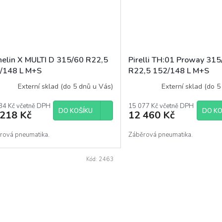
helin X MULTI D 315/60 R22,5
Pirelli TH:01 Proway 315
/148 L M+S
R22,5 152/148 L M+S
Externí sklad (do 5 dnů u Vás)
Externí sklad (do 5
34 Kč včetně DPH
15 077 Kč včetně DPH
DO KOŠÍKU
DO KO
 218 Kč
12 460 Kč
rová pneumatika.
Záběrová pneumatika.
Kód:
2463