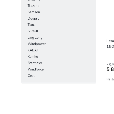
Trazano
Samson
Doupro
Tianli
Sunfull
Ling Long
Lea
Windpower
152
KABAT
Kumho
Starmaxx
7 07
5 
Windforce
Ceat
Nákl