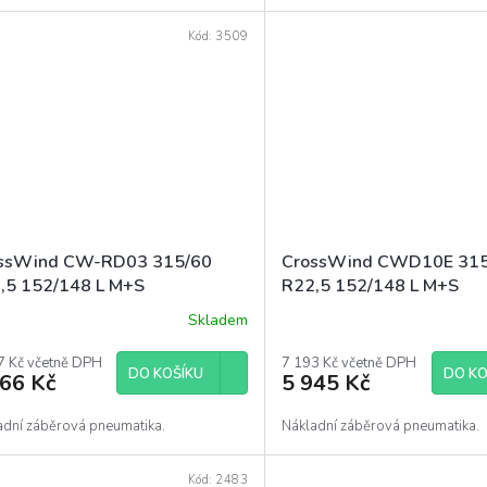
Kód:
3509
ssWind CW-RD03 315/60
CrossWind CWD10E 31
,5 152/148 L M+S
R22,5 152/148 L M+S
Skladem
7 Kč včetně DPH
7 193 Kč včetně DPH
DO KOŠÍKU
DO KO
766 Kč
5 945 Kč
adní záběrová pneumatika.
Nákladní záběrová pneumatika.
Kód:
2483