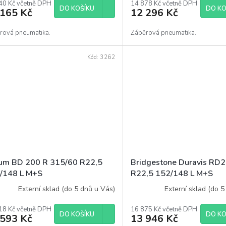
40 Kč včetně DPH
14 878 Kč včetně DPH
DO KOŠÍKU
DO KO
 165 Kč
12 296 Kč
rová pneumatika.
Záběrová pneumatika.
Kód:
3262
um BD 200 R 315/60 R22,5
Bridgestone Duravis RD
/148 L M+S
R22,5 152/148 L M+S
Externí sklad (do 5 dnů u Vás)
Externí sklad (do 5
18 Kč včetně DPH
16 875 Kč včetně DPH
DO KOŠÍKU
DO KO
 593 Kč
13 946 Kč