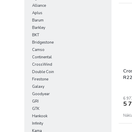
Alliance
Aplus
Barum
Barkley
BKT
Bridgestone
Camso
Continental
CrossWind
Cro
Double Coin
R22
Firestone
Galaxy
Goodyear
6 97
GRI
5 
GTK
Nákl
Hankook
Infinity
Kama