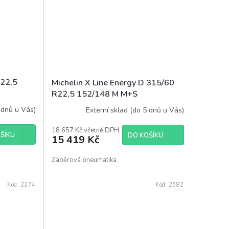
R22,5
Michelin X Line Energy D 315/60
R22,5 152/148 M M+S
 dnů u Vás)
Externí sklad (do 5 dnů u Vás)
18 657 Kč včetně DPH
ŠÍKU
DO KOŠÍKU
15 419 Kč
Záběrová pneumatika.
Kód:
2274
Kód:
2582