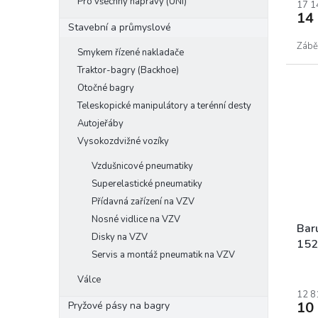
Pro všechny nápravy (UNI)
17 1
14
Stavební a průmyslové
Zábě
Smykem řízené nakladače
Traktor-bagry (Backhoe)
Otočné bagry
Teleskopické manipulátory a terénní desty
Autojeřáby
Vysokozdvižné vozíky
Vzdušnicové pneumatiky
Superelastické pneumatiky
Přídavná zařízení na VZV
Nosné vidlice na VZV
Bar
Disky na VZV
152
Servis a montáž pneumatik na VZV
Válce
12 8
10
Pryžové pásy na bagry