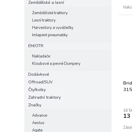
Zemědělské a lesní
Nákl
Zemědělské traktory
Lesní traktory
Harvestory a vyvážečky
Imlepent pneumatiky
EM/OTR
Nakladače
Kloubové a pevné Dumpery
Dodávkové
Offroad/SUV
Bri
315
Čtyřkolky
Zahradní traktory
Značky
16 5
13
Advance
Aeolus
Zábě
Agate