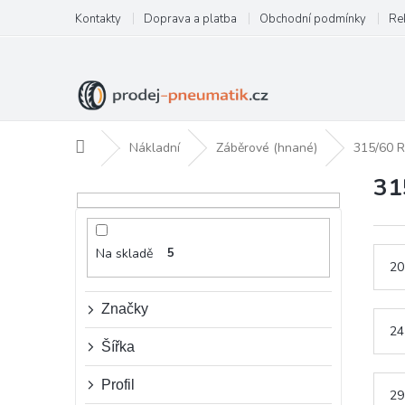
Přejít
Kontakty
Doprava a platba
Obchodní podmínky
Re
na
obsah
Domů
Nákladní
Záběrové (hnané)
315/60 R
31
P
o
s
t
Na skladě
5
r
20
a
n
Značky
n
24
í
Šířka
p
a
Profil
29
n