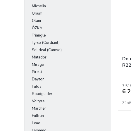
Michelin
Orium
Otani
ÖZKA
Triangle
Tyrex (Cordiant)
Solideal (Camso)
Matador
Dou
Mirage
R22
Pirelli
Dayton
7 51
Fulda
6 
Roadguider
Voltyre
Zábě
Marcher
Fullrun
Leao
Dynamo