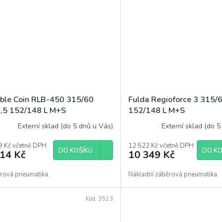
ble Coin RLB-450 315/60
Fulda Regioforce 3 315/
,5 152/148 L M+S
152/148 L M+S
Externí sklad (do 5 dnů u Vás)
Externí sklad (do 5
9 Kč včetně DPH
12 522 Kč včetně DPH
DO KOŠÍKU
DO KO
214 Kč
10 349 Kč
rová pneumatika.
Nákladní záběrová pneumatika.
Kód:
3513