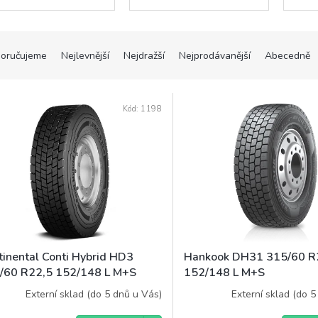
oručujeme
Nejlevnější
Nejdražší
Nejprodávanější
Abecedně
Kód:
1198
tinental Conti Hybrid HD3
Hankook DH31 315/60 R
/60 R22,5 152/148 L M+S
152/148 L M+S
Externí sklad (do 5 dnů u Vás)
Externí sklad (do 5