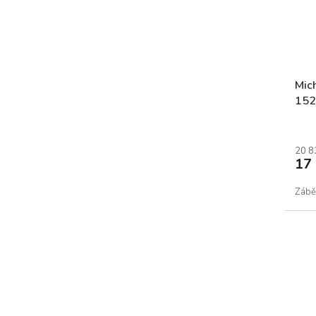
Mic
152
20 8
17
Zábě