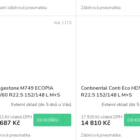
adní záběrová pneumatika.
Záběrová pneumatika.
Kód:
1170
dgestone M749 ECOPIA
Continental Conti Eco H
/60 R22,5 152/148 L M+S
R22,5 152/148 L M+S
Externí sklad (do 5 dnů u Vás)
Externí sklad (do 5
61 Kč včetně DPH
17 920 Kč včetně DPH
DO KOŠÍKU
DO KO
 687 Kč
14 810 Kč
rová pneumatika.
Záběrová pneumatika.