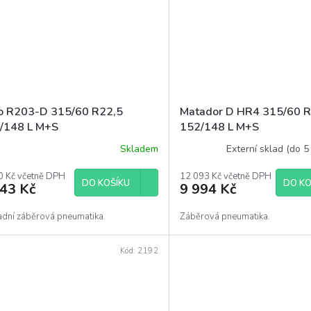
o R203-D 315/60 R22,5
Matador D HR4 315/60 
/148 L M+S
152/148 L M+S
Skladem
Externí sklad (do 5
0 Kč včetně DPH
12 093 Kč včetně DPH
DO KOŠÍKU
DO KO
843 Kč
9 994 Kč
adní záběrová pneumatika.
Záběrová pneumatika.
Kód:
2192