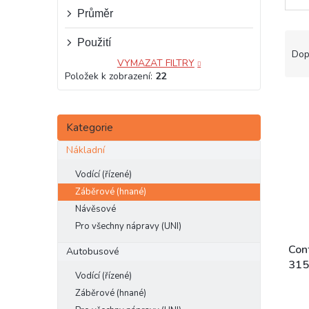
e
Průměr
l
Ř
Použití
a
Dop
VYMAZAT FILTRY
z
Položek k zobrazení:
22
e
V
n
ý
í
Přeskočit
p
Kategorie
p
kategorie
i
r
Nákladní
s
o
p
d
Vodící (řízené)
r
u
Záběrové (hnané)
o
k
Návěsové
d
t
Pro všechny nápravy (UNI)
u
ů
k
Con
Autobusové
t
315
Vodící (řízené)
ů
Záběrové (hnané)