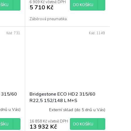
6 909 Kč včetně DPH
ŠÍKU
DO KOŠÍKU
5 710 Kč
Záběrová pneumatika.
Kód:
731
Kód:
1149
2 315/60
Bridgestone ECO HD2 315/60
R22,5 152/148 L M+S
 dnů u Vás)
Externí sklad (do 5 dnů u Vás)
16 858 Kč včetně DPH
ŠÍKU
DO KOŠÍKU
13 932 Kč