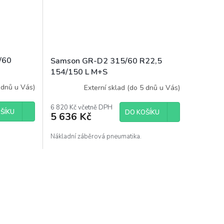
/60
Samson GR-D2 315/60 R22,5
154/150 L M+S
 dnů u Vás)
Externí sklad (do 5 dnů u Vás)
6 820 Kč včetně DPH
ŠÍKU
DO KOŠÍKU
5 636 Kč
Nákladní záběrová pneumatika.