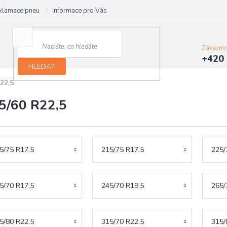
klamace pneu
Informace pro Vás
Podmínky ochrany osobních údajů
Zákazni
+420 
HLEDAT
22,5
5/60 R22,5
5/75 R17,5
215/75 R17,5
225/
5/70 R17,5
245/70 R19,5
265/
5/80 R22,5
315/70 R22,5
315/