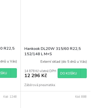
60 R22,5
Hankook DL20W 315/60 R22,5
152/148 L M+S
 dnů u Vás)
Externí sklad (do 5 dnů u Vás)
14 878 Kč včetně DPH
ŠÍKU
DO KOŠÍKU
12 296 Kč
Záběrová pneumatika.
Kód:
1248
Kód:
888