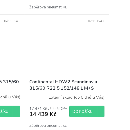
Záběrová pneumatika.
Kód:
3541
Kód:
3542
D5 315/60
Continental HDW2 Scandinavia
315/60 R22,5 152/148 L M+S
 dnů u Vás)
Externí sklad (do 5 dnů u Vás)
17 471 Kč včetně DPH
ŠÍKU
DO KOŠÍKU
14 439 Kč
Záběrová pneumatika.