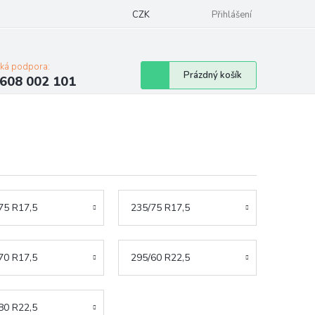
Napište nám
Mapa serveru
CZK
Značky
Moje objednávka
Přihlášení
cká podpora:
Nákupní
Prázdný košík
608 002 101
košík
75 R17,5
235/75 R17,5
70 R17,5
295/60 R22,5
80 R22,5