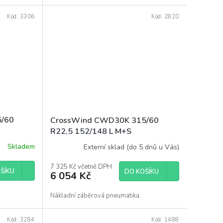
Kód:
3306
Kód:
2820
5/60
CrossWind CWD30K 315/60
R22,5 152/148 L M+S
Skladem
Externí sklad (do 5 dnů u Vás)
7 325 Kč včetně DPH
ŠÍKU
DO KOŠÍKU
6 054 Kč
Nákladní záběrová pneumatika.
Kód:
3284
Kód:
1488