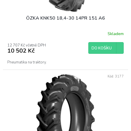
ů
ÖZKA KNK50 18,4-30 14PR 151 A6
Skladem
12 707 Kč včetně DPH
DO KOŠÍKU
10 502 Kč
Pneumatika na traktory.
Kód:
3177