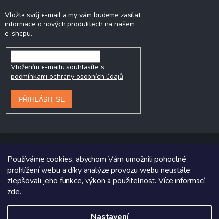
Vložte svůj e-mail a my vám budeme zasílat
informace o nových produktech na našem
e-shopu.
Vložením e-mailu souhlasíte s
podmínkami ochrany osobních údajů
PŘIHLÁSIT SE
Používáme cookies, abychom Vám umožnili pohodlné
prohlížení webu a díky analýze provozu webu neustále
Copyright 2026
Prodej-pneumatik.cz
. Všechna práva vyhrazena.
zlepšovali jeho funkce, výkon a použitelnost. Více informací
Grafický návrh vytvořil a na Shoptet implementoval
Tomáš Hlad
&
zde
.
Shoptetak.cz
.
Nastavení