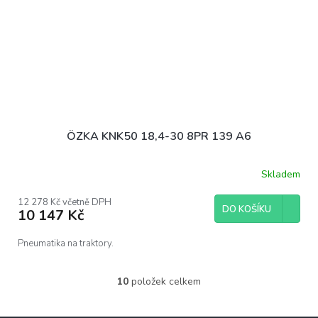
ÖZKA KNK50 18,4-30 8PR 139 A6
Skladem
12 278 Kč včetně DPH
DO KOŠÍKU
10 147 Kč
Pneumatika na traktory.
10
položek celkem
O
v
l