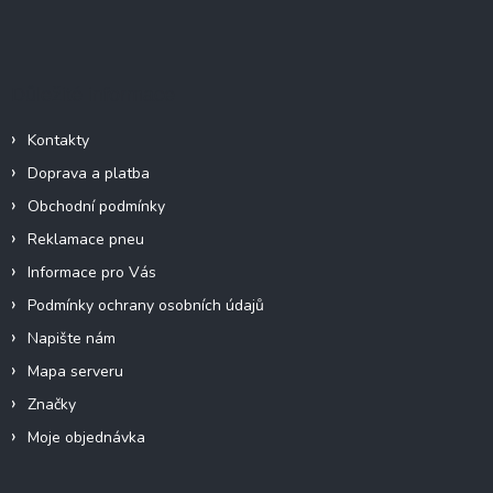
Z
á
á
d
p
a
c
a
Důležité informace
í
t
p
í
r
Kontakty
v
Doprava a platba
k
y
Obchodní podmínky
v
Reklamace pneu
ý
p
Informace pro Vás
i
Podmínky ochrany osobních údajů
s
u
Napište nám
Mapa serveru
Značky
Moje objednávka