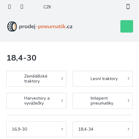
Přejít
CZK
na
obsah
Nákupní
košík
18,4-30
Zemědělské
Lesní traktory
traktory
Harvestory a
Imlepent
vyvážečky
pneumatiky
16,9-30
18,4-34