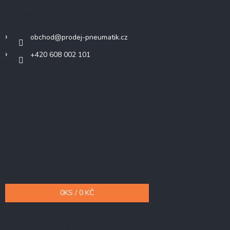
Kontakt
obchod
@
prodej-pneumatik.cz
+420 608 002 101
Přijímáme online platby
Nákupní košík
0
KS /
0 KČ
Odebírat newsletter