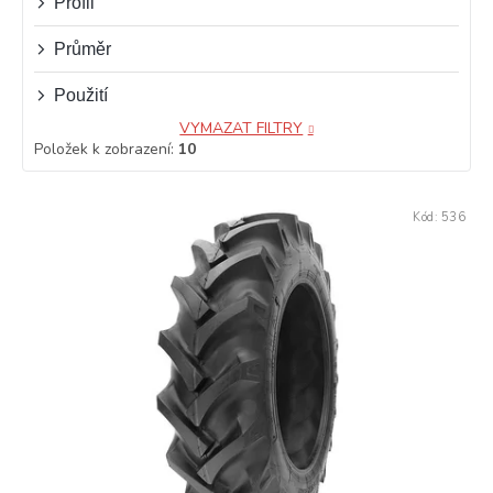
Profil
Průměr
Použití
VYMAZAT FILTRY
Položek k zobrazení:
10
V
Kód:
536
ý
p
i
s
p
r
o
d
u
k
t