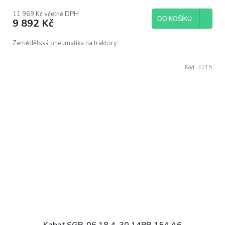
11 969 Kč včetně DPH
DO KOŠÍKU
9 892 Kč
Zemědělská pneumatika na traktory.
Kód:
3215
Kabat SGP-06 18,4-30 14PR 154 A6