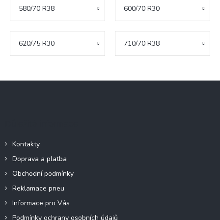
580/70 R38
600/70 R30
620/75 R30
710/70 R38
Z
á
p
a
Důležité informace
t
í
Kontakty
Doprava a platba
Obchodní podmínky
Reklamace pneu
Informace pro Vás
Podmínky ochrany osobních údajů