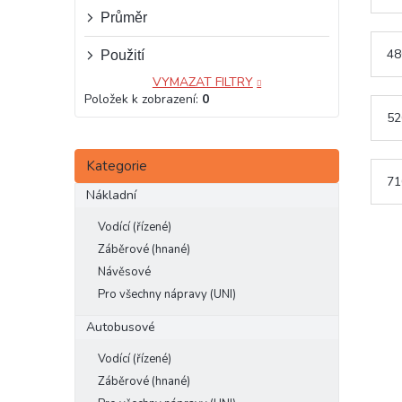
e
Průměr
l
48
Použití
VYMAZAT FILTRY
Položek k zobrazení:
0
52
Přeskočit
Kategorie
kategorie
71
Nákladní
Vodící (řízené)
Záběrové (hnané)
Návěsové
Pro všechny nápravy (UNI)
Autobusové
Vodící (řízené)
Záběrové (hnané)