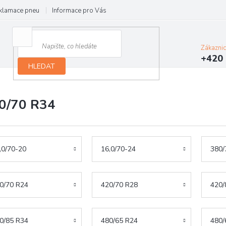
klamace pneu
Informace pro Vás
Podmínky ochrany osobních údajů
Zákazni
+420 
HLEDAT
0/70 R34
,0/70-20
16,0/70-24
380/
0/70 R24
420/70 R28
420/
0/85 R34
480/65 R24
480/