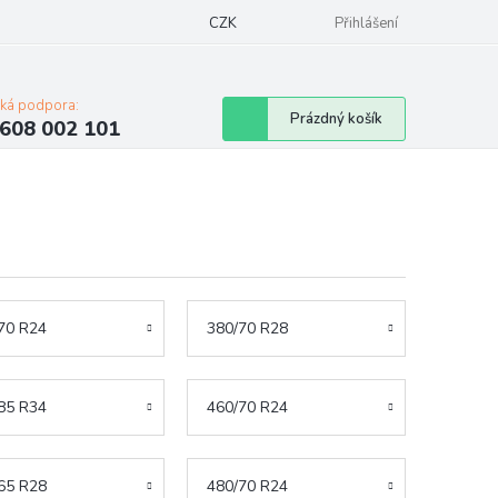
Napište nám
Mapa serveru
CZK
Značky
Moje objednávka
Přihlášení
cká podpora:
Nákupní
Prázdný košík
608 002 101
košík
70 R24
380/70 R28
85 R34
460/70 R24
65 R28
480/70 R24