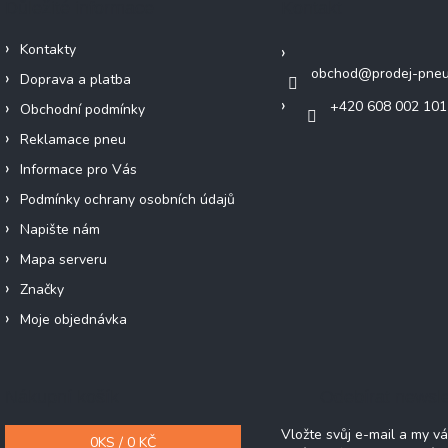
Důležité informace
Kontakt
Kontakty
obchod
@
prodej-pneu
Doprava a platba
+420 608 002 101
Obchodní podmínky
Reklamace pneu
Informace pro Vás
Podmínky ochrany osobních údajů
Napište nám
Mapa serveru
Značky
Moje objednávka
Nákupní košík
Odebírat newsle
Vložte svůj e-mail a my 
0
KS /
0 KČ