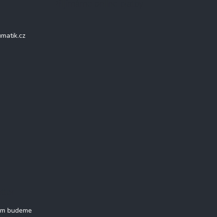
Přijímáme online platby
matik.cz
tter
vám budeme