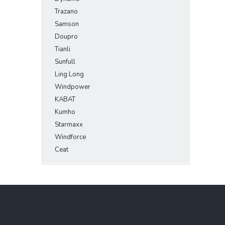
Trazano
Samson
Doupro
Tianli
Sunfull
Ling Long
Windpower
KABAT
Kumho
Starmaxx
Windforce
Ceat
Z
á
p
a