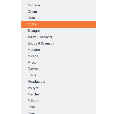
Michelin
Orium
Otani
ÖZKA
Triangle
Tyrex (Cordiant)
Solideal (Camso)
Matador
Mirage
Pirelli
Dayton
Fulda
Roadguider
Voltyre
Marcher
Fullrun
Leao
Dynamo