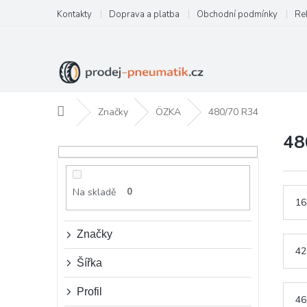
Přejít
Kontakty
Doprava a platba
Obchodní podmínky
Re
na
obsah
Domů
Značky
ÖZKA
480/70 R34
48
P
o
s
t
Na skladě
0
r
16
a
n
Značky
n
42
í
Šířka
p
a
Profil
46
n