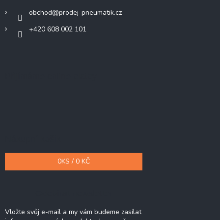
obchod
@
prodej-pneumatik.cz
+420 608 002 101
Přijímáme online platby
Nákupní košík
0
KS /
0 KČ
Odebírat newsletter
Vložte svůj e-mail a my vám budeme zasílat