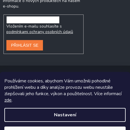
informace o nových produktech na našem
e-shopu.
Vložením e-mailu souhlasíte s
podmínkami ochrany osobních údajů
PŘIHLÁSIT SE
Používáme cookies, abychom Vám umožnili pohodlné
prohlížení webu a díky analýze provozu webu neustále
Copyright 2026
Prodej-pneumatik.cz
. Všechna práva vyhrazena.
zlepšovali jeho funkce, výkon a použitelnost. Více informací
Grafický návrh vytvořil a na Shoptet implementoval
Tomáš Hlad
&
zde
.
Shoptetak.cz
.
Nastavení
Vytvořil Shoptet