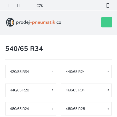
Přejít
CZK
na
obsah
Nákupní
košík
540/65 R34
420/85 R34
440/65 R24
440/65 R28
460/85 R34
480/65 R24
480/65 R28