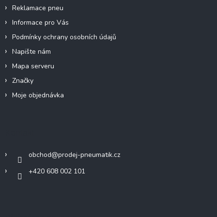
v
Reklamace pneu
ý
p
Informace pro Vás
i
Podmínky ochrany osobních údajů
s
u
Napište nám
Mapa serveru
Značky
Moje objednávka
Kontakt
obchod
@
prodej-pneumatik.cz
+420 608 002 101