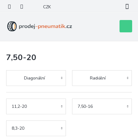
Přejít
CZK
na
obsah
Nákupní
košík
7,50-20
Diagonální
Radiální
11,2-20
7,50-16
8,3-20