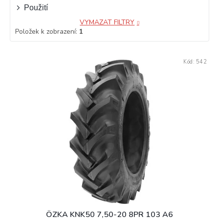
Použití
VYMAZAT FILTRY
Položek k zobrazení:
1
V
Kód:
542
ý
p
i
s
p
r
o
d
u
k
t
ů
ÖZKA KNK50 7,50-20 8PR 103 A6