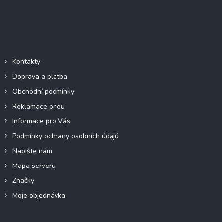
Z
á
á
d
p
a
c
a
Důležité informace
í
t
p
í
r
Kontakty
v
Doprava a platba
k
y
Obchodní podmínky
v
Reklamace pneu
ý
p
Informace pro Vás
i
Podmínky ochrany osobních údajů
s
u
Napište nám
Mapa serveru
Značky
Moje objednávka