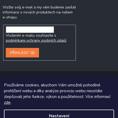
Vložte svůj e-mail a my vám budeme zasílat
informace o nových produktech na našem
e-shopu.
Vložením e-mailu souhlasíte s
podmínkami ochrany osobních údajů
PŘIHLÁSIT SE
Používáme cookies, abychom Vám umožnili pohodlné
prohlížení webu a díky analýze provozu webu neustále
Copyright 2026
Prodej-pneumatik.cz
. Všechna práva vyhrazena.
zlepšovali jeho funkce, výkon a použitelnost. Více informací
Grafický návrh vytvořil a na Shoptet implementoval
Tomáš Hlad
&
zde
.
Shoptetak.cz
.
Nastavení