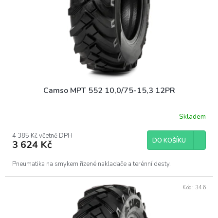
o
d
u
k
t
ů
Camso MPT 552 10,0/75-15,3 12PR
Skladem
4 385 Kč včetně DPH
DO KOŠÍKU
3 624 Kč
Pneumatika na smykem řízené nakladače a terénní desty.
Kód:
346