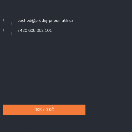
Kontakt
obchod
@
prodej-pneumatik.cz
+420 608 002 101
Přijímáme online platby
Nákupní košík
0
KS /
0 KČ
Odebírat newsletter