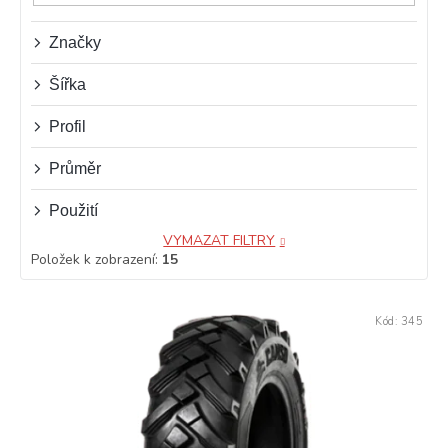
u
k
t
Značky
ů
Šířka
Profil
Průměr
Použití
VYMAZAT FILTRY
Položek k zobrazení:
15
V
Kód:
345
ý
p
i
s
p
r