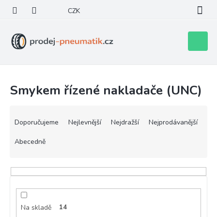
Přejít
CZK
na
obsah
Nákupní
košík
Smykem řízené nakladače (UNC)
Ř
a
Doporučujeme
Nejlevnější
Nejdražší
Nejprodávanější
z
e
Abecedně
n
í
p
r
o
d
Na skladě
14