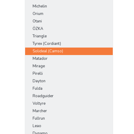
Michelin
Orium
Otani
ÖZKA
Triangle
Tyrex (Cordiant)
Solideal (Camso)
Matador
Mirage
Pirelli
Dayton
Fulda
Roadguider
Voltyre
Marcher
Fullrun
Leao
Dynamo