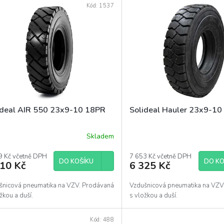
Kód:
1537
ideal AIR 550 23x9-10 18PR
Solideal Hauler 23x9-10
Skladem
9 Kč včetně DPH
7 653 Kč včetně DPH
DO KOŠÍKU
DO KO
710 Kč
6 325 Kč
šnicová pneumatika na VZV. Prodávaná
Vzdušnicová pneumatika na VZV
žkou a duší.
s vložkou a duší.
Kód:
488