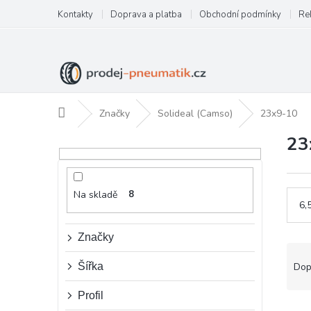
Přejít
Kontakty
Doprava a platba
Obchodní podmínky
Re
na
obsah
Domů
Značky
Solideal (Camso)
23x9-10
23
P
o
s
t
Na skladě
8
r
6,
a
n
Značky
n
Ř
í
a
Šířka
Dop
p
z
a
e
Profil
n
V