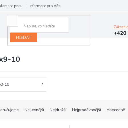
klamace pneu
Informace pro Vás
Podmínky ochrany osobních údajů
Zákazni
+420 
HLEDAT
x9-10
50-10
oručujeme
Nejlevnější
Nejdražší
Nejprodávanější
Abecedně