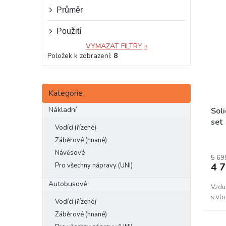
n
e
ý
Průměr
í
l
p
p
Použití
i
r
s
o
VYMAZAT FILTRY
p
d
Položek k zobrazení:
8
r
u
o
k
d
Přeskočit
t
Kategorie
kategorie
u
ů
Nákladní
k
Sol
t
set
Vodící (řízené)
ů
Záběrové (hnané)
Návěsové
5 69
4 
Pro všechny nápravy (UNI)
Autobusové
Vzdu
s vlo
Vodící (řízené)
Záběrové (hnané)