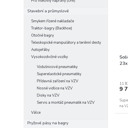
Pro všechny nápravy (UNI)
Stavební a průmyslové
Smykem řízené nakladače
Traktor-bagry (Backhoe)
Otočné bagry
Teleskopické manipulátory a terénní desty
Autojeřáby
Sol
Vysokozdvižné vozíky
23x
Vzdušnicové pneumatiky
Superelastické pneumatiky
Přídavná zařízení na VZV
11 8
9 
Nosné vidlice na VZV
Disky na VZV
Supe
Servis a montáž pneumatik na VZV
na V
Válce
Pryžové pásy na bagry