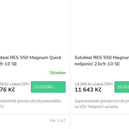
ideal RES 550 Magnum Quick
Solideal RES 550 Magnu
9-10 SE
nešpinící 23x9-10 SE
Skladem
29 Kč včetně DPH
14 088 Kč včetně DPH
DO KOŠÍKU
DO KO
776 Kč
11 643 Kč
relastické (plnopryžové) pneumatiky
Superelastické (plnopryžové) p
ZV.
na VZV. Nešpinící varianta.
Kód:
2147