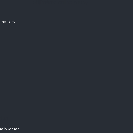
Přijímáme online platby
matik.cz
tter
vám budeme