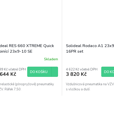
ideal RES 660 XTREME Quick
Solideal Rodaco A1 23x
pinící 23x9-10 SE
16PR set
Skladem
99 Kč včetně DPH
4 622 Kč včetně DPH
DO KOŠÍKU
DO KO
 644 Kč
3 820 Kč
relastické (plnopryžové) pneumatiky
Vzdušnicová pneumatika na VZV
V. Ráfek 7,50.
s vložkou a duší.
O
v
l