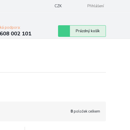
Napište nám
Mapa serveru
CZK
Značky
Moje objednávka
Přihlášení
cká podpora:
Nákupní
Prázdný košík
608 002 101
košík
8
položek celkem