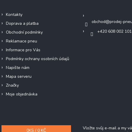
Důležité informace
Kontakt
Kontakty
obchod
@
prodej-pneu
Doprava a platba
+420 608 002 101
Obchodní podmínky
Reklamace pneu
Informace pro Vás
Podmínky ochrany osobních údajů
Napište nám
Mapa serveru
Značky
Moje objednávka
Nákupní košík
Odebírat newsle
Vložte svůj e-mail a my 
0
KS /
0 KČ