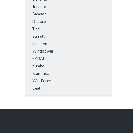
Trazano
Samson
Doupro
Tianli
Sunfull
Ling Long
Windpower
KABAT
Kumho
Starmaxx
Windforce
Ceat
Z
á
p
a