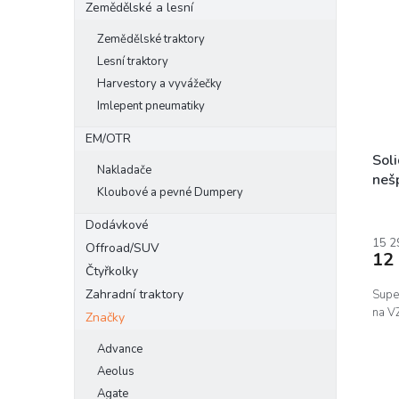
Zemědělské a lesní
Zemědělské traktory
Lesní traktory
Harvestory a vyvážečky
Imlepent pneumatiky
EM/OTR
Sol
Nakladače
neš
Kloubové a pevné Dumpery
Dodávkové
15 2
Offroad/SUV
12
Čtyřkolky
Zahradní traktory
Supe
na VZ
Značky
Advance
Aeolus
Agate