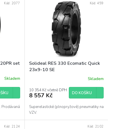
Kód:
2077
Kód:
459
 20PR set
Solideal RES 330 Ecomatic Quick
23x9-10 SE
Skladem
Skladem
10 354 Kč včetně DPH
ŠÍKU
DO KOŠÍKU
8 557 Kč
. Prodávaná
Superelastické (plnopryžové) pneumatiky na
VZV.
Kód:
2124
Kód:
2102