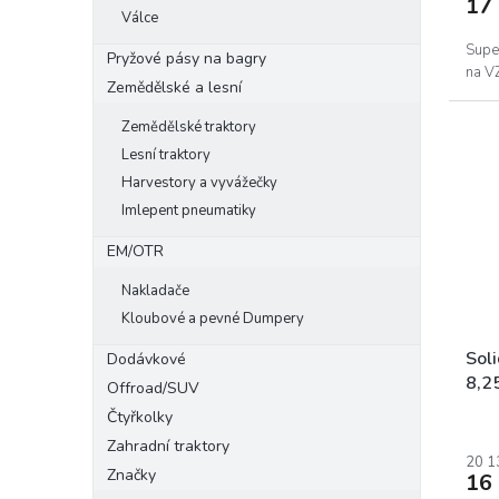
17
Válce
Supe
Pryžové pásy na bagry
na V
Zemědělské a lesní
Zemědělské traktory
Lesní traktory
Harvestory a vyvážečky
Imlepent pneumatiky
EM/OTR
Nakladače
Kloubové a pevné Dumpery
Sol
Dodávkové
8,2
Offroad/SUV
Čtyřkolky
Zahradní traktory
20 1
Značky
16