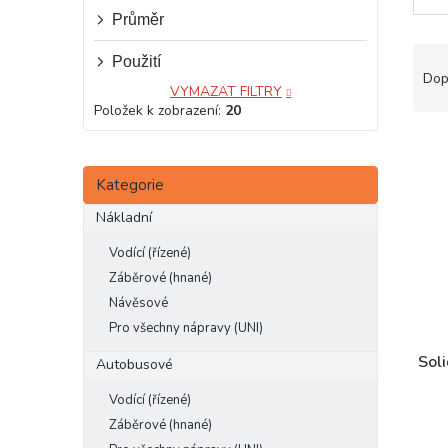
e
Průměr
l
Ř
Použití
a
Dop
VYMAZAT FILTRY
z
Položek k zobrazení:
20
e
V
n
ý
í
Přeskočit
p
Kategorie
p
kategorie
i
r
Nákladní
s
o
p
d
Vodící (řízené)
r
u
Záběrové (hnané)
o
k
Návěsové
d
t
Pro všechny nápravy (UNI)
u
ů
k
Sol
Autobusové
t
Vodící (řízené)
ů
Záběrové (hnané)