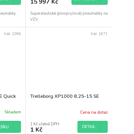
15 997 Kč
neumatiky
Superelastické (plnopryžové) pneumatiky na
VZV.
Kód:
2096
Kód:
1871
E Quick
Trelleborg XP1000 8,25-15 SE
Skladem
Cena na dotaz
1 Kč včetně DPH
DETAIL
ŠÍKU
1 Kč