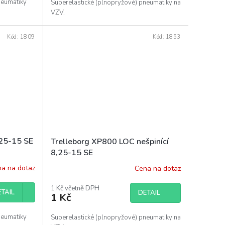
neumatiky
Superelastické (plnopryžové) pneumatiky na
VZV.
Kód:
1809
Kód:
1853
,25-15 SE
Trelleborg XP800 LOC nešpinící
8,25-15 SE
a na dotaz
Cena na dotaz
1 Kč včetně DPH
TAIL
DETAIL
1 Kč
neumatiky
Superelastické (plnopryžové) pneumatiky na