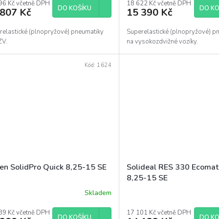
96 Kč včetně DPH
18 622 Kč včetně DPH
DO KOŠÍKU
DO KO
 807 Kč
15 390 Kč
relastické (plnopryžové) pneumatiky
Superelastické (plnopryžové) p
ZV.
na vysokozdvižné vozíky.
Kód:
1624
en SolidPro Quick 8,25-15 SE
Solideal RES 330 Ecomat
8,25-15 SE
Skladem
39 Kč včetně DPH
17 101 Kč včetně DPH
DO KOŠÍKU
DO KO