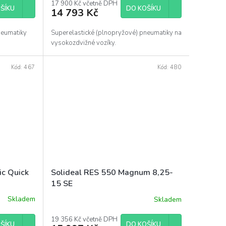
17 900 Kč včetně DPH
ŠÍKU
DO KOŠÍKU
14 793 Kč
neumatiky
Superelastické (plnopryžové) pneumatiky na
vysokozdvižné vozíky.
Kód:
467
Kód:
480
ic Quick
Solideal RES 550 Magnum 8,25-
15 SE
Skladem
Skladem
19 356 Kč včetně DPH
ŠÍKU
DO KOŠÍKU