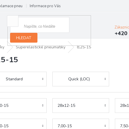
klamace pneu
Informace pro Vás
Podmínky ochrany osobních údajů
Zákazni
+420 
HLEDAT
íky
Superelastické pneumatiky
8,25-15
25-15
Standard
Quick (LOC)
0-15
28x12-15
28x1
0-15
7,00-15
7,50