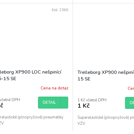
Kód:
2066
lleborg XP900 LOC nešpinící
Trelleborg XP900 nešpiní
5-15 SE
15 SE
Cena na dotaz
Cen
 včetně DPH
1 Kč včetně DPH
DETAIL
D
č
1 Kč
relastické (plnopryžové) pneumatiky
Superelastické (plnopryžové) p
ZV.
VZV.