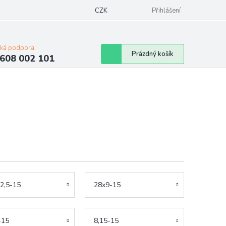
Napište nám
Mapa serveru
CZK
Značky
Moje objednávka
Přihlášení
cká podpora:
Nákupní
Prázdný košík
608 002 101
košík
2,5-15
28x9-15
-15
8,15-15