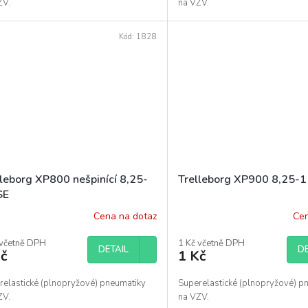
ZV.
na VZV.
Kód:
1828
lleborg XP800 nešpinící 8,25-
Trelleborg XP900 8,25-1
SE
Cena na dotaz
Cen
 včetně DPH
1 Kč včetně DPH
DETAIL
DE
č
1 Kč
relastické (plnopryžové) pneumatiky
Superelastické (plnopryžové) p
ZV.
na VZV.