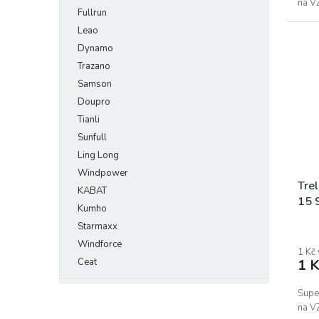
na V
Fullrun
Leao
Dynamo
Trazano
Samson
Doupro
Tianli
Sunfull
Ling Long
Windpower
Tre
KABAT
15 
Kumho
Starmaxx
Windforce
1 Kč
Ceat
1 K
Supe
na V