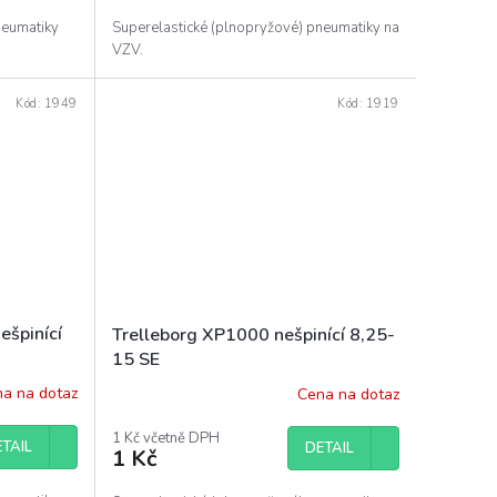
neumatiky
Superelastické (plnopryžové) pneumatiky na
VZV.
Kód:
1949
Kód:
1919
ešpinící
Trelleborg XP1000 nešpinící 8,25-
15 SE
a na dotaz
Cena na dotaz
1 Kč včetně DPH
TAIL
DETAIL
1 Kč