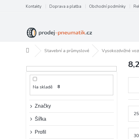
Přejít
Kontakty
Doprava a platba
Obchodní podmínky
Re
na
obsah
Domů
Stavební a průmyslové
Vysokozdvižné voz
8,
P
o
s
t
Na skladě
8
r
a
n
Značky
n
25
í
Šířka
p
a
Profil
30
n