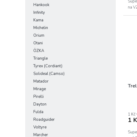
Supe
Hankook
na V
Infinity
Kama
Michelin
Orium
Otani
ÖZKA
Triangle
Tyrex (Cordiant)
Solideal (Camso)
Matador
Tre
Mirage
Pirelli
Dayton
Fulda
1 Kč
1 K
Roadguider
Voltyre
Supe
Marcher