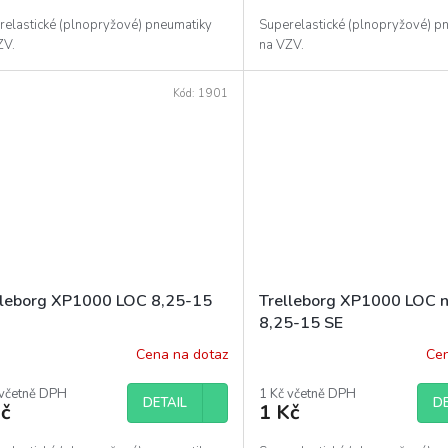
relastické (plnopryžové) pneumatiky
Superelastické (plnopryžové) p
ZV.
na VZV.
Kód:
1901
lleborg XP1000 LOC 8,25-15
Trelleborg XP1000 LOC n
8,25-15 SE
Cena na dotaz
Cen
 včetně DPH
1 Kč včetně DPH
DETAIL
DE
č
1 Kč