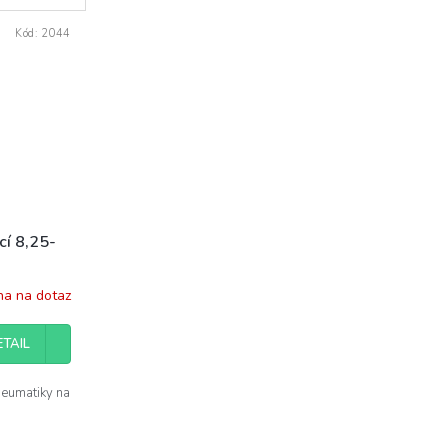
Kód:
2044
cí 8,25-
a na dotaz
ETAIL
neumatiky na