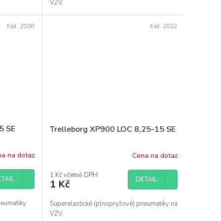
VZV.
Kód:
2000
Kód:
2022
5 SE
Trelleborg XP900 LOC 8,25-15 SE
a na dotaz
Cena na dotaz
1 Kč včetně DPH
TAIL
DETAIL
1 Kč
neumatiky
Superelastické (plnopryžové) pneumatiky na
VZV.