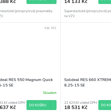
 388 Kč
14 133 Kč
relastické (plnopryžové) pneumatiky
Superelastické (plnopryžové) p
ZV.
na VZV.
Kód:
501
ideal RES 550 Magnum Quick
Solideal RES 660 XTREM
5-15 SE
8,25-15 SE
Skladem
31 Kč včetně DPH
22 423 Kč včetně DPH
DO KOŠÍKU
DO KO
 637 Kč
18 531 Kč