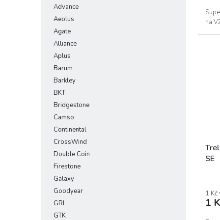
Advance
Supe
Aeolus
na V
Agate
Alliance
Aplus
Barum
Barkley
BKT
Bridgestone
Camso
Continental
CrossWind
Tre
Double Coin
SE
Firestone
Galaxy
Goodyear
1 Kč
1 K
GRI
GTK