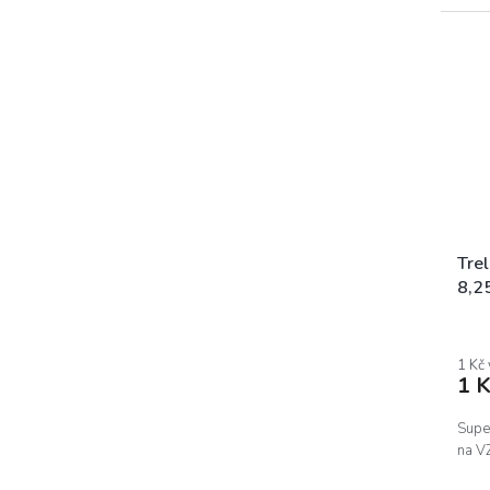
Tre
8,2
1 Kč
1 K
Supe
na V