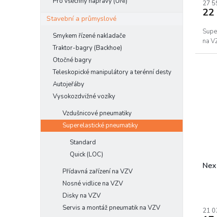
Pro všechny nápravy (UNI)
27 5
22
Stavební a průmyslové
Supe
Smykem řízené nakladače
na V
Traktor-bagry (Backhoe)
Otočné bagry
Teleskopické manipulátory a terénní desty
Autojeřáby
Vysokozdvižné vozíky
Vzdušnicové pneumatiky
Superelastické pneumatiky
Standard
Quick (LOC)
Nex
Přídavná zařízení na VZV
Nosné vidlice na VZV
Disky na VZV
Servis a montáž pneumatik na VZV
21 0