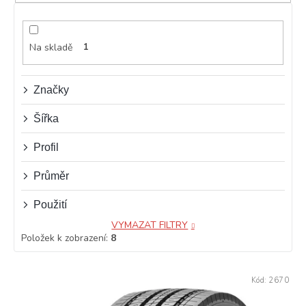
p
r
o
d
Na skladě
1
u
k
t
Značky
ů
Šířka
Profil
Průměr
Použití
VYMAZAT FILTRY
Položek k zobrazení:
8
V
Kód:
2670
ý
p