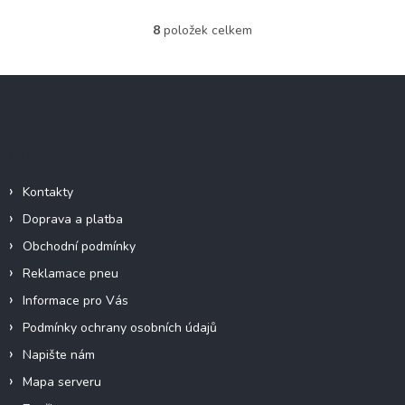
8
položek celkem
O
v
l
Z
á
á
d
p
a
c
a
Důležité informace
í
t
p
í
r
Kontakty
v
Doprava a platba
k
y
Obchodní podmínky
v
Reklamace pneu
ý
p
Informace pro Vás
i
Podmínky ochrany osobních údajů
s
u
Napište nám
Mapa serveru