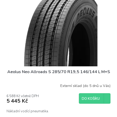
i
s
p
r
o
d
u
k
t
ů
Aeolus Neo Allroads S 285/70 R19,5 146/144 L M+S
Externí sklad (do 5 dnů u Vás)
6 588 Kč včetně DPH
DO KOŠÍKU
5 445 Kč
Nákladní vodící pneumatika.