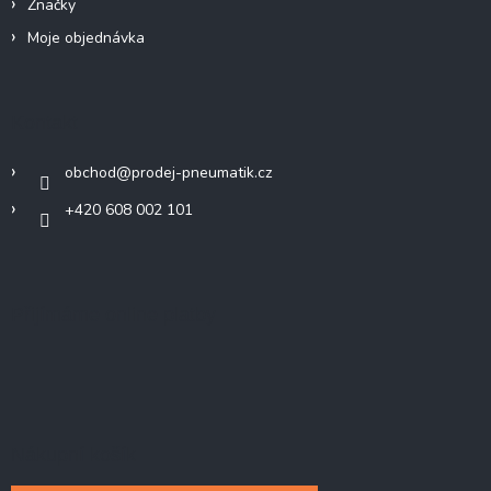
Značky
Moje objednávka
Kontakt
obchod
@
prodej-pneumatik.cz
+420 608 002 101
Přijímáme online platby
Nákupní košík