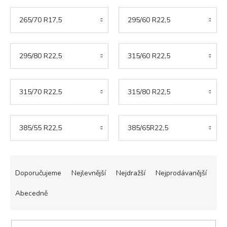
265/70 R17,5
295/60 R22,5
295/80 R22,5
315/60 R22,5
315/70 R22,5
315/80 R22,5
385/55 R22,5
385/65R22,5
Ř
a
Doporučujeme
Nejlevnější
Nejdražší
Nejprodávanější
z
e
Abecedně
n
í