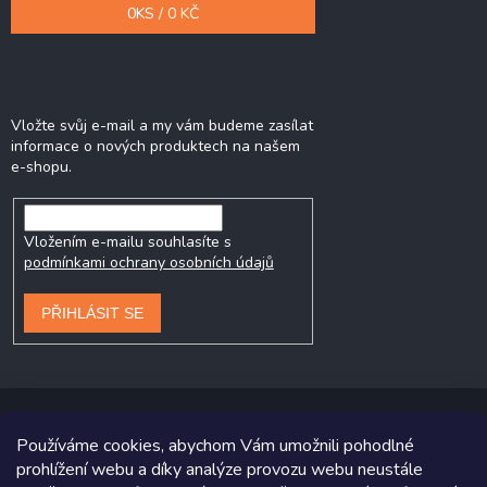
0
KS /
0 KČ
Odebírat newsletter
Vložte svůj e-mail a my vám budeme zasílat
informace o nových produktech na našem
e-shopu.
Vložením e-mailu souhlasíte s
podmínkami ochrany osobních údajů
PŘIHLÁSIT SE
Používáme cookies, abychom Vám umožnili pohodlné
prohlížení webu a díky analýze provozu webu neustále
Copyright 2026
Prodej-pneumatik.cz
. Všechna práva vyhrazena.