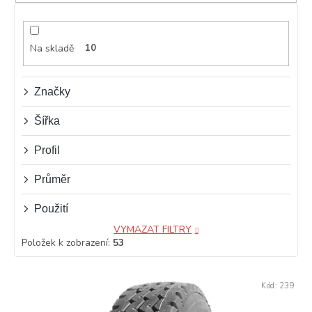
p
r
o
d
Na skladě
10
u
k
t
Značky
ů
Šířka
Profil
Průměr
Použití
VYMAZAT FILTRY
Položek k zobrazení:
53
V
Kód:
239
ý
p