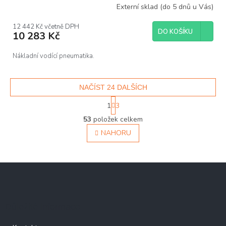
Externí sklad (do 5 dnů u Vás)
12 442 Kč včetně DPH
DO KOŠÍKU
10 283 Kč
Nákladní vodící pneumatika.
NAČÍST 24 DALŠÍCH
S
1
3
t
O
r
53
položek celkem
v
á
NAHORU
l
n
á
k
d
o
v
a
Z
á
c
á
n
í
í
p
p
a
r
Důležité informace
v
t
k
í