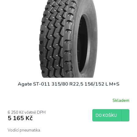
i
s
p
r
o
d
u
k
t
ů
Agate ST-011 315/80 R22,5 156/152 L M+S
Skladem
6 250 Kč včetně DPH
DO KOŠÍKU
5 165 Kč
Vodící pneumatika.