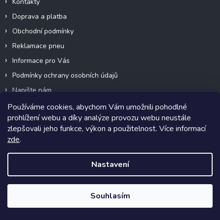
Kontakty
y
v
Doprava a platba
ý
p
Obchodní podmínky
i
Reklamace pneu
s
u
Informace pro Vás
Podmínky ochrany osobních údajů
Napište nám
Mapa serveru
Používáme cookies, abychom Vám umožnili pohodlné
prohlížení webu a díky analýze provozu webu neustále
Značky
zlepšovali jeho funkce, výkon a použitelnost. Více informací
Moje objednávka
zde
.
Nastavení
Kontakt
obchod
@
prodej-pneumatik.cz
Souhlasím
+420 608 002 101