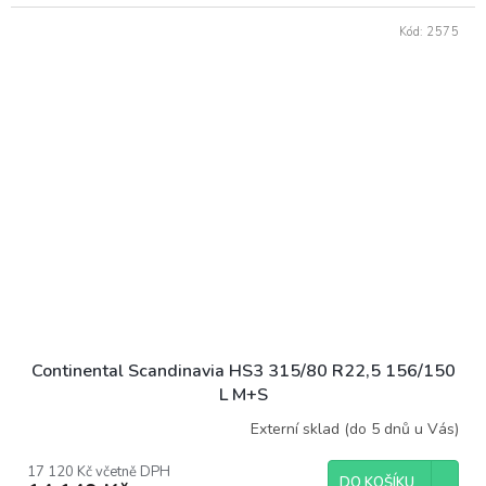
Kód:
2575
Continental Scandinavia HS3 315/80 R22,5 156/150
L M+S
Externí sklad (do 5 dnů u Vás)
17 120 Kč včetně DPH
DO KOŠÍKU