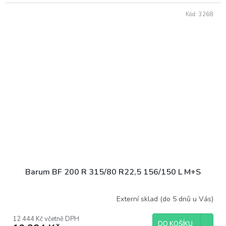
Kód:
3268
Barum BF 200 R 315/80 R22,5 156/150 L M+S
Externí sklad (do 5 dnů u Vás)
12 444 Kč včetně DPH
DO KOŠÍKU