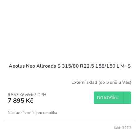
Aeolus Neo Allroads S 315/80 R22,5 158/150 L M+S
Externí sklad (do 5 dnů u Vás)
9 553 Kč včetně DPH
DO KOŠÍKU
7 895 Kč
Nákladní vodící pneumatika.
Kód:
3272