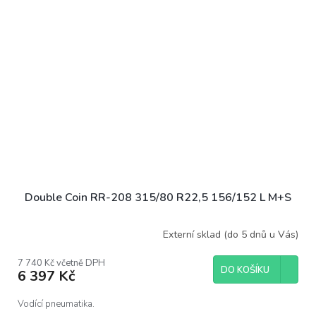
Double Coin RR-208 315/80 R22,5 156/152 L M+S
Externí sklad (do 5 dnů u Vás)
7 740 Kč včetně DPH
DO KOŠÍKU
6 397 Kč
Vodící pneumatika.