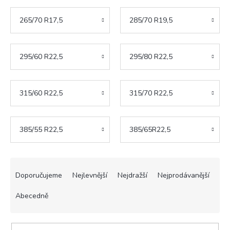
265/70 R17,5
285/70 R19,5
295/60 R22,5
295/80 R22,5
315/60 R22,5
315/70 R22,5
385/55 R22,5
385/65R22,5
Ř
a
Doporučujeme
Nejlevnější
Nejdražší
Nejprodávanější
z
e
Abecedně
n
í