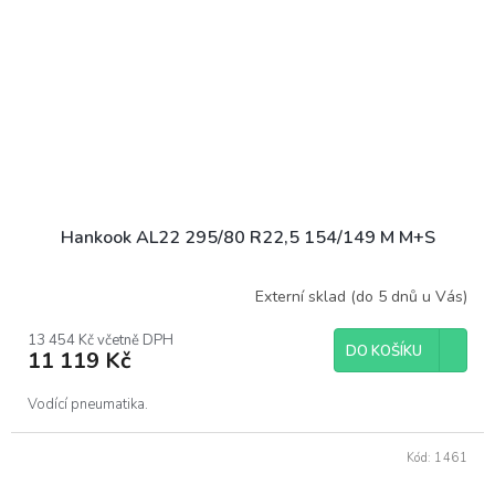
Hankook AL22 295/80 R22,5 154/149 M M+S
Externí sklad (do 5 dnů u Vás)
13 454 Kč včetně DPH
DO KOŠÍKU
11 119 Kč
Vodící pneumatika.
Kód:
1461