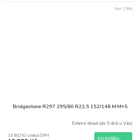
Kód:
1396
Bridgestone R297 295/80 R22,5 152/148 M M+S
Externí sklad (do 5 dnů u Vás)
14 983 Kč včetně DPH
DO KOŠÍKU