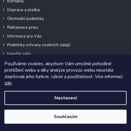
Kontakty
y
v
Doprava a platba
ý
p
Obchodní podmínky
i
Reklamace pneu
s
u
Informace pro Vás
Podmínky ochrany osobních údajů
Napište nám
Mapa serveru
Používáme cookies, abychom Vám umožnili pohodlné
prohlížení webu a díky analýze provozu webu neustále
Značky
zlepšovali jeho funkce, výkon a použitelnost. Více informací
Moje objednávka
zde
.
Nastavení
Kontakt
obchod
@
prodej-pneumatik.cz
Souhlasím
+420 608 002 101