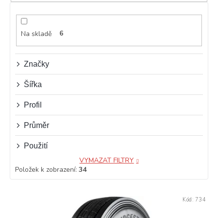
p
r
o
d
Na skladě
6
u
k
t
Značky
ů
Šířka
Profil
Průměr
Použití
VYMAZAT FILTRY
Položek k zobrazení:
34
V
Kód:
734
ý
p