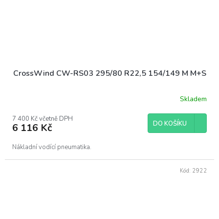
CrossWind CW-RS03 295/80 R22,5 154/149 M M+S
Skladem
7 400 Kč včetně DPH
DO KOŠÍKU
6 116 Kč
Nákladní vodící pneumatika.
Kód:
2922