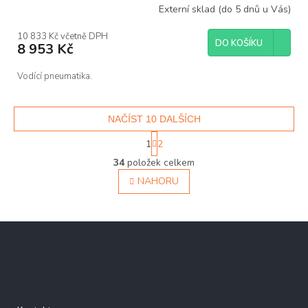
Externí sklad (do 5 dnů u Vás)
10 833 Kč včetně DPH
DO KOŠÍKU
8 953 Kč
Vodící pneumatika.
NAČÍST 10 DALŠÍCH
S
1
2
t
O
r
34
položek celkem
v
á
NAHORU
l
n
á
k
d
o
v
a
Z
á
c
á
n
í
í
p
p
a
r
Důležité informace
v
t
k
í