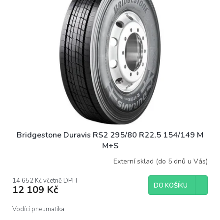
i
s
p
r
o
d
u
k
t
ů
Bridgestone Duravis RS2 295/80 R22,5 154/149 M
M+S
Externí sklad (do 5 dnů u Vás)
14 652 Kč včetně DPH
DO KOŠÍKU
12 109 Kč
Vodící pneumatika.