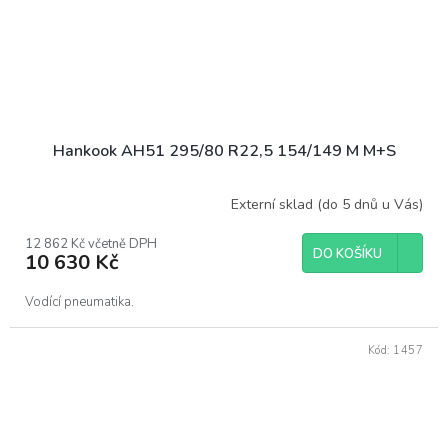
Hankook AH51 295/80 R22,5 154/149 M M+S
Externí sklad (do 5 dnů u Vás)
12 862 Kč včetně DPH
DO KOŠÍKU
10 630 Kč
Vodící pneumatika.
Kód:
1457