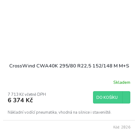
CrossWind CWA40K 295/80 R22,5 152/148 M M+S
Skladem
7 713 Kč včetně DPH
DO KOŠÍKU
6 374 Kč
Nákladní vodící pneumatika, vhodná na silnice i staveniště.
Kód:
2826