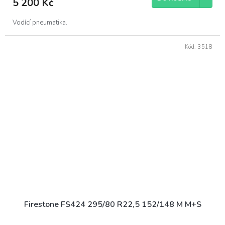
5 200 Kč
Vodící pneumatika.
Kód:
3518
Firestone FS424 295/80 R22,5 152/148 M M+S