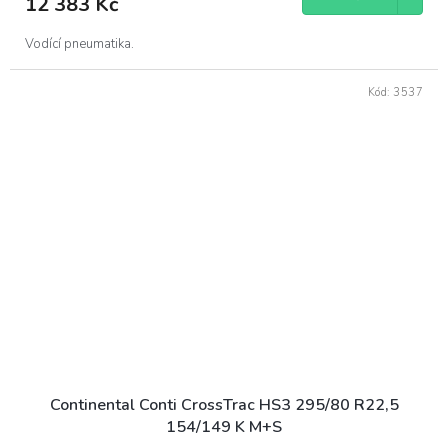
12 383 Kč
Vodící pneumatika.
Kód:
3537
Continental Conti CrossTrac HS3 295/80 R22,5
154/149 K M+S