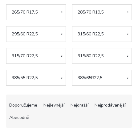
265/70 R17,5
285/70 R19,5
295/60 R22,5
315/60 R22,5
315/70 R22,5
315/80 R22,5
385/55 R22,5
385/65R22,5
Ř
a
Doporučujeme
Nejlevnější
Nejdražší
Nejprodávanější
z
e
Abecedně
n
í