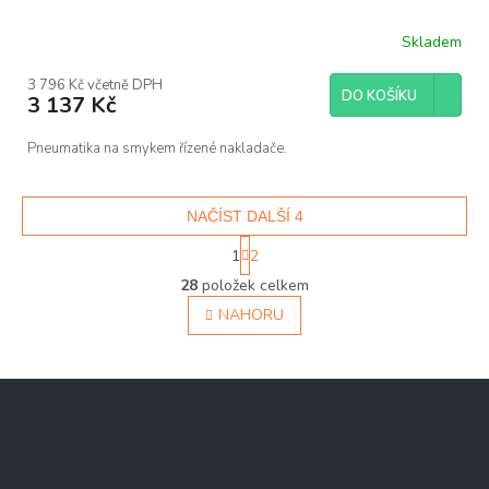
Skladem
3 796 Kč včetně DPH
DO KOŠÍKU
3 137 Kč
Pneumatika na smykem řízené nakladače.
NAČÍST DALŠÍ 4
S
1
2
t
O
r
28
položek celkem
v
á
NAHORU
l
n
á
k
d
o
v
a
Z
á
c
á
n
í
í
p
p
a
r
Důležité informace
v
t