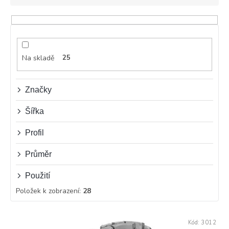
n
í
p
r
o
d
Na skladě
25
u
k
t
Značky
ů
Šířka
Profil
Průměr
Použití
Položek k zobrazení:
28
V
Kód:
3012
ý