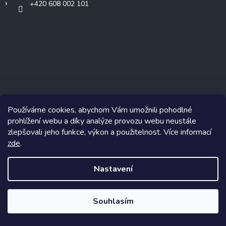
+420 608 002 101
Přijímáme online platby
Používáme cookies, abychom Vám umožnili pohodlné
Nákupní košík
prohlížení webu a díky analýze provozu webu neustále
zlepšovali jeho funkce, výkon a použitelnost. Více informací
0
KS /
0 KČ
zde
.
Nastavení
Odebírat newsletter
Vložte svůj e-mail a my vám budeme zasílat
Souhlasím
informace o nových produktech na našem
e-shopu.