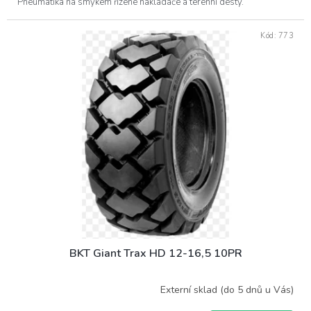
Pneumatika na smykem řízené nakladače a terénní desty.
Kód:
773
BKT Giant Trax HD 12-16,5 10PR
Externí sklad (do 5 dnů u Vás)