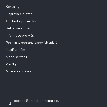
k
í
Kontakty
y
v
Doprava a platba
ý
p
Obchodní podmínky
i
Reklamace pneu
s
u
Informace pro Vás
Podmínky ochrany osobních údajů
Napište nám
Mapa serveru
Značky
Moje objednávka
Kontakt
obchod
@
prodej-pneumatik.cz