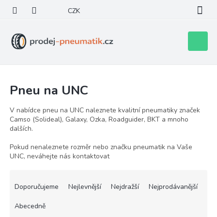
Přejít
CZK
na
obsah
Nákupní
košík
Pneu na UNC
V nabídce pneu na UNC naleznete kvalitní pneumatiky značek
Camso (Solideal), Galaxy, Ozka, Roadguider, BKT a mnoho
dalších.
Pokud nenaleznete rozměr nebo značku pneumatik na Vaše
UNC, neváhejte nás kontaktovat
Ř
a
Doporučujeme
Nejlevnější
Nejdražší
Nejprodávanější
z
e
Abecedně